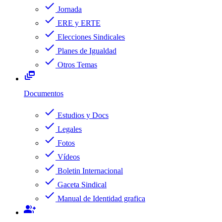
check
Jornada
check
ERE y ERTE
check
Elecciones Sindicales
check
Planes de Igualdad
check
Otros Temas
dynamic_feed
Documentos
check
Estudios y Docs
check
Legales
check
Fotos
check
Vídeos
check
Boletin Internacional
check
Gaceta Sindical
check
Manual de Identidad grafica
group_add