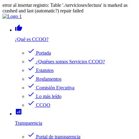
error al insertar registro: Table './servicioses/lectura' is marked as
crashed and last (automatic?) repair failed
thumb_up
¿Qué es CCOO?
check
Portada
check
¿Quiénes somos Servicios CCOO?
check
Estatutos
check
Reglamentos
check
Comisión Ejecutiva
check
Lo más leído
check
CCOO
analytics
Transparencia
check
Portal de transparencia