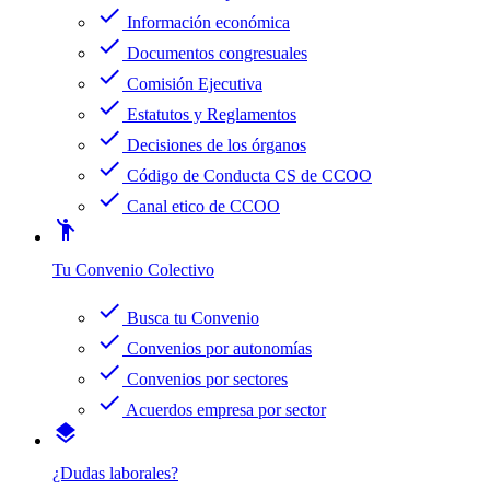
check
Información económica
check
Documentos congresuales
check
Comisión Ejecutiva
check
Estatutos y Reglamentos
check
Decisiones de los órganos
check
Código de Conducta CS de CCOO
check
Canal etico de CCOO
emoji_people
Tu Convenio Colectivo
check
Busca tu Convenio
check
Convenios por autonomías
check
Convenios por sectores
check
Acuerdos empresa por sector
layers
¿Dudas laborales?