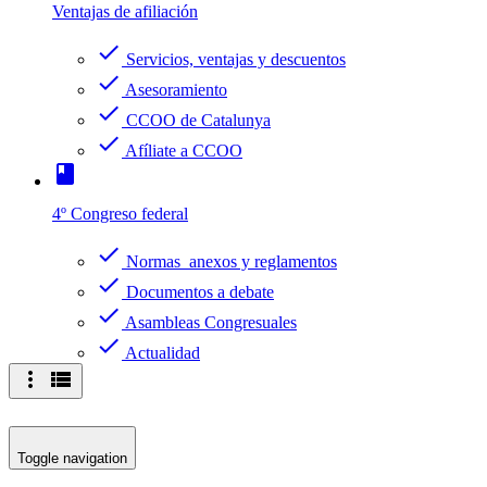
Ventajas de afiliación
check
Servicios, ventajas y descuentos
check
Asesoramiento
check
CCOO de Catalunya
check
Afíliate a CCOO
book
4º Congreso federal
check
Normas anexos y reglamentos
check
Documentos a debate
check
Asambleas Congresuales
check
Actualidad
more_vert
view_list
Toggle navigation