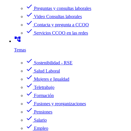
check
Preguntas y consultas laborales
check
Video Consultas laborales
check
Contacta y pregunta a CCOO
check
Servicios CCOO en las redes
account_tree
Temas
check
Sostenibilidad - RSE
check
Salud Laboral
check
Mujeres e Igualdad
check
Teletrabajo
check
Formación
check
Fusiones y reorganizaciones
check
Pensiones
check
Salario
check
Empleo