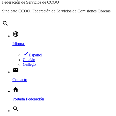
Federación de Servicios de CCOO
Sindicato CCOO. Federación de Servicios de Comisiones Obreras
search
language
Idiomas
done
Español
Catalán
Gallego
email
Contacto
home
Portada Federación
search