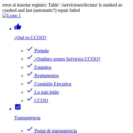
error al insertar registro: Table './servicioses/lectura' is marked as
crashed and last (automatic?) repair failed
thumb_up
¿Qué es CCOO?
check
Portada
check
¿Quiénes somos Servicios CCOO?
check
Estatutos
check
Reglamentos
check
Comisión Ejecutiva
check
Lo más leído
check
CCOO
analytics
Transparencia
check
Portal de transparencia