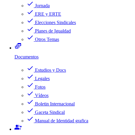
check
Jornada
check
ERE y ERTE
check
Elecciones Sindicales
check
Planes de Igualdad
check
Otros Temas
dynamic_feed
Documentos
check
Estudios y Docs
check
Legales
check
Fotos
check
Vídeos
check
Boletin Internacional
check
Gaceta Sindical
check
Manual de Identidad grafica
group_add