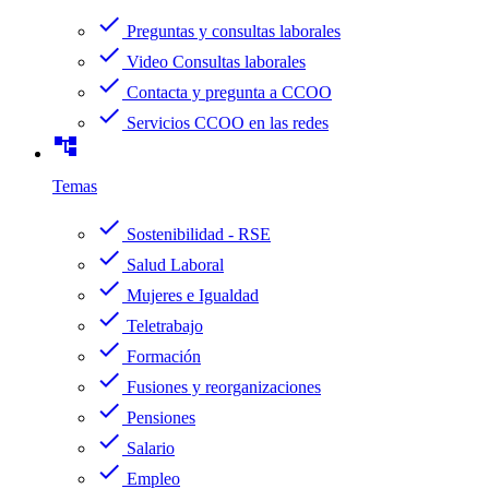
check
Preguntas y consultas laborales
check
Video Consultas laborales
check
Contacta y pregunta a CCOO
check
Servicios CCOO en las redes
account_tree
Temas
check
Sostenibilidad - RSE
check
Salud Laboral
check
Mujeres e Igualdad
check
Teletrabajo
check
Formación
check
Fusiones y reorganizaciones
check
Pensiones
check
Salario
check
Empleo