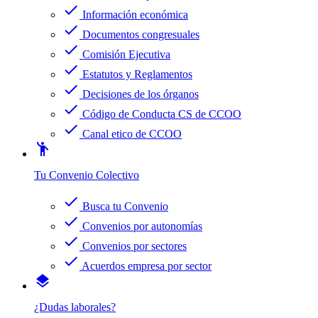
check
Información económica
check
Documentos congresuales
check
Comisión Ejecutiva
check
Estatutos y Reglamentos
check
Decisiones de los órganos
check
Código de Conducta CS de CCOO
check
Canal etico de CCOO
emoji_people
Tu Convenio Colectivo
check
Busca tu Convenio
check
Convenios por autonomías
check
Convenios por sectores
check
Acuerdos empresa por sector
layers
¿Dudas laborales?