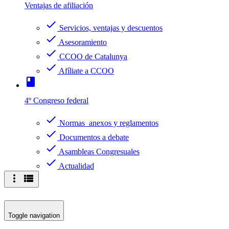
Ventajas de afiliación
check
Servicios, ventajas y descuentos
check
Asesoramiento
check
CCOO de Catalunya
check
Afíliate a CCOO
book
4º Congreso federal
check
Normas anexos y reglamentos
check
Documentos a debate
check
Asambleas Congresuales
check
Actualidad
more_vert
view_list
Toggle navigation