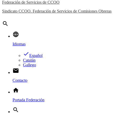
Federación de Servicios de CCOO
Sindicato CCOO. Federación de Servicios de Comisiones Obreras
search
language
Idiomas
done
Español
Catalán
Gallego
email
Contacto
home
Portada Federación
search