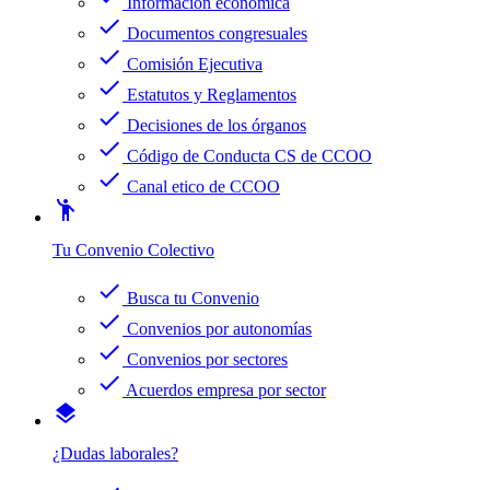
Información económica
check
Documentos congresuales
check
Comisión Ejecutiva
check
Estatutos y Reglamentos
check
Decisiones de los órganos
check
Código de Conducta CS de CCOO
check
Canal etico de CCOO
emoji_people
Tu Convenio Colectivo
check
Busca tu Convenio
check
Convenios por autonomías
check
Convenios por sectores
check
Acuerdos empresa por sector
layers
¿Dudas laborales?