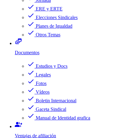
Jornada
check
ERE y ERTE
check
Elecciones Sindicales
check
Planes de Igualdad
check
Otros Temas
dynamic_feed
Documentos
check
Estudios y Docs
check
Legales
check
Fotos
check
Vídeos
check
Boletin Internacional
check
Gaceta Sindical
check
Manual de Identidad grafica
group_add
Ventajas de afiliación