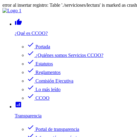
error al insertar registro: Table './servicioses/lectura' is marked as cras
thumb_up
¿Qué es CCOO?
check
Portada
check
¿Quiénes somos Servicios CCOO?
check
Estatutos
check
Reglamentos
check
Comisión Ejecutiva
check
Lo más leído
check
CCOO
analytics
Transparencia
check
Portal de transparencia
check