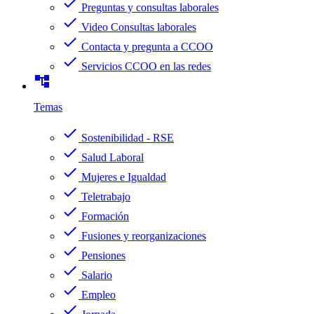
check
Preguntas y consultas laborales
check
Video Consultas laborales
check
Contacta y pregunta a CCOO
check
Servicios CCOO en las redes
account_tree
Temas
check
Sostenibilidad - RSE
check
Salud Laboral
check
Mujeres e Igualdad
check
Teletrabajo
check
Formación
check
Fusiones y reorganizaciones
check
Pensiones
check
Salario
check
Empleo
check