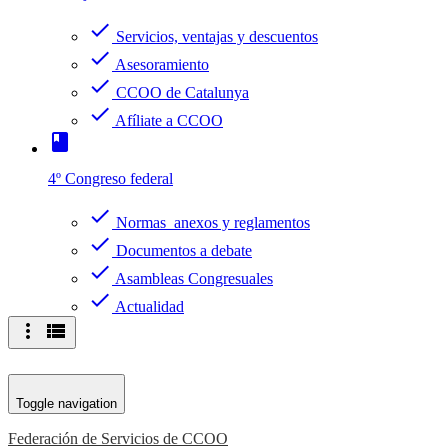
check
Servicios, ventajas y descuentos
check
Asesoramiento
check
CCOO de Catalunya
check
Afíliate a CCOO
book
4º Congreso federal
check
Normas anexos y reglamentos
check
Documentos a debate
check
Asambleas Congresuales
check
Actualidad
more_vert
view_list
Toggle navigation
Federación de Servicios de CCOO