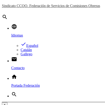
Sindicato CCOO. Federación de Servicios de Comisiones Obreras
search
language
Idiomas
done
Español
Catalán
Gallego
email
Contacto
home
Portada Federación
search
×