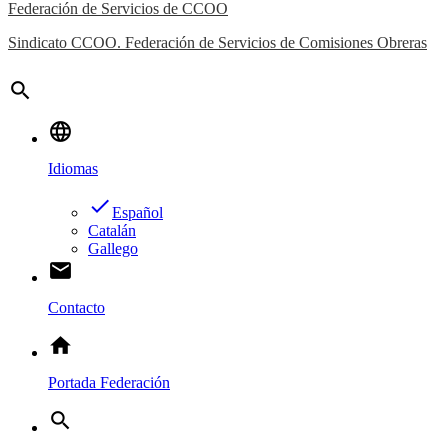
Federación de Servicios de CCOO
Sindicato CCOO. Federación de Servicios de Comisiones Obreras
search
language
Idiomas
done
Español
Catalán
Gallego
email
Contacto
home
Portada Federación
search