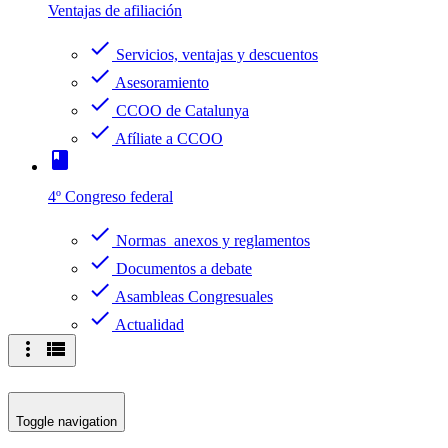
Ventajas de afiliación
check
Servicios, ventajas y descuentos
check
Asesoramiento
check
CCOO de Catalunya
check
Afíliate a CCOO
book
4º Congreso federal
check
Normas anexos y reglamentos
check
Documentos a debate
check
Asambleas Congresuales
check
Actualidad
more_vert
view_list
Toggle navigation