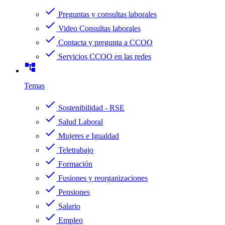
check
Preguntas y consultas laborales
check
Video Consultas laborales
check
Contacta y pregunta a CCOO
check
Servicios CCOO en las redes
account_tree
Temas
check
Sostenibilidad - RSE
check
Salud Laboral
check
Mujeres e Igualdad
check
Teletrabajo
check
Formación
check
Fusiones y reorganizaciones
check
Pensiones
check
Salario
check
Empleo