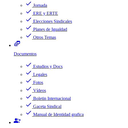
check
Jornada
check
ERE y ERTE
check
Elecciones Sindicales
check
Planes de Igualdad
check
Otros Temas
dynamic_feed
Documentos
check
Estudios y Docs
check
Legales
check
Fotos
check
Vídeos
check
Boletin Internacional
check
Gaceta Sindical
check
Manual de Identidad grafica
group_add