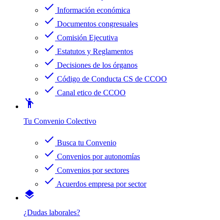
check
Información económica
check
Documentos congresuales
check
Comisión Ejecutiva
check
Estatutos y Reglamentos
check
Decisiones de los órganos
check
Código de Conducta CS de CCOO
check
Canal etico de CCOO
emoji_people
Tu Convenio Colectivo
check
Busca tu Convenio
check
Convenios por autonomías
check
Convenios por sectores
check
Acuerdos empresa por sector
layers
¿Dudas laborales?