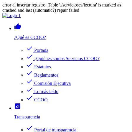
error al insertar registro: Table './servicioses/lectura' is marked as
crashed and last (automatic?) repair failed
thumb_up
¿Qué es CCOO?
check
Portada
check
¿Quiénes somos Servicios CCOO?
check
Estatutos
check
Reglamentos
check
Comisión Ejecutiva
check
Lo más leído
check
CCOO
analytics
Transparencia
check
Portal de transparencia