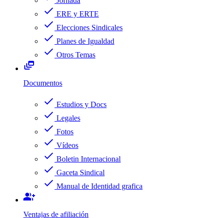
Jornada
check
ERE y ERTE
check
Elecciones Sindicales
check
Planes de Igualdad
check
Otros Temas
dynamic_feed
Documentos
check
Estudios y Docs
check
Legales
check
Fotos
check
Vídeos
check
Boletin Internacional
check
Gaceta Sindical
check
Manual de Identidad grafica
group_add
Ventajas de afiliación