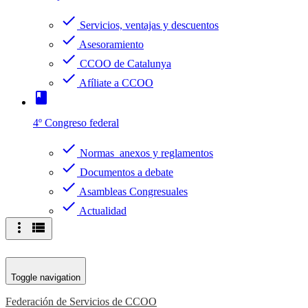
check
Servicios, ventajas y descuentos
check
Asesoramiento
check
CCOO de Catalunya
check
Afíliate a CCOO
book
4º Congreso federal
check
Normas anexos y reglamentos
check
Documentos a debate
check
Asambleas Congresuales
check
Actualidad
more_vert
view_list
Toggle navigation
Federación de Servicios de CCOO