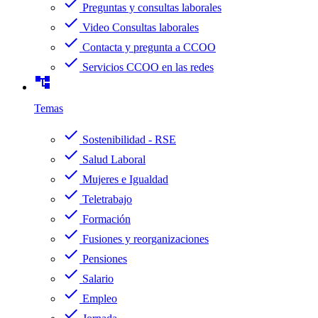
check
Preguntas y consultas laborales
check
Video Consultas laborales
check
Contacta y pregunta a CCOO
check
Servicios CCOO en las redes
account_tree
Temas
check
Sostenibilidad - RSE
check
Salud Laboral
check
Mujeres e Igualdad
check
Teletrabajo
check
Formación
check
Fusiones y reorganizaciones
check
Pensiones
check
Salario
check
Empleo
check