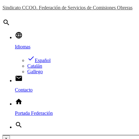
Sindicato CCOO. Federación de Servicios de Comisiones Obreras
search
language
Idiomas
done
Español
Catalán
Gallego
email
Contacto
home
Portada Federación
search
×