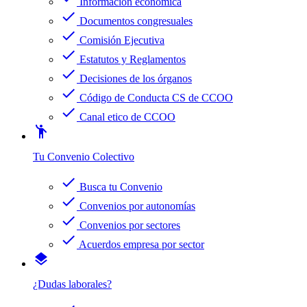
Información económica
check
Documentos congresuales
check
Comisión Ejecutiva
check
Estatutos y Reglamentos
check
Decisiones de los órganos
check
Código de Conducta CS de CCOO
check
Canal etico de CCOO
emoji_people
Tu Convenio Colectivo
check
Busca tu Convenio
check
Convenios por autonomías
check
Convenios por sectores
check
Acuerdos empresa por sector
layers
¿Dudas laborales?