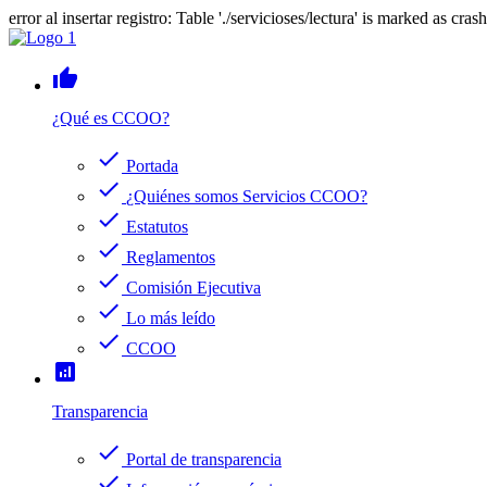
error al insertar registro: Table './servicioses/lectura' is marked as cras
thumb_up
¿Qué es CCOO?
check
Portada
check
¿Quiénes somos Servicios CCOO?
check
Estatutos
check
Reglamentos
check
Comisión Ejecutiva
check
Lo más leído
check
CCOO
analytics
Transparencia
check
Portal de transparencia
check