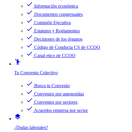
check
Información económica
check
Documentos congresuales
check
Comisión Ejecutiva
check
Estatutos y Reglamentos
check
Decisiones de los órganos
check
Código de Conducta CS de CCOO
check
Canal etico de CCOO
emoji_people
Tu Convenio Colectivo
check
Busca tu Convenio
check
Convenios por autonomías
check
Convenios por sectores
check
Acuerdos empresa por sector
layers
¿Dudas laborales?