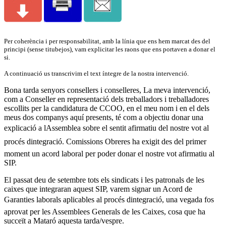
Per coherència i per responsabilitat, amb la línia que ens hem marcat des del
principi (sense titubejos), vam explicitar les raons que ens portaven a donar el
si.
A continuació us transcrivim el text íntegre de la nostra intervenció.
Bona tarda senyors consellers i conselleres, La meva intervenció,
com a Conseller en representació dels treballadors i treballadores
escollits per la candidatura de CCOO, en el meu nom i en el dels
meus dos companys aquí presents, té com a objectiu donar una
explicació a lAssemblea sobre el sentit afirmatiu del nostre vot al
procés dintegració. Comissions Obreres ha exigit des del primer
moment un acord laboral per poder donar el nostre vot afirmatiu al
SIP.
El passat deu de setembre tots els sindicats i les patronals de les
caixes que integraran aquest SIP, varem signar un Acord de
Garanties laborals aplicables al procés dintegració, una vegada fos
aprovat per les Assemblees Generals de les Caixes, cosa que ha
succeït a Mataró aquesta tarda/vespre.