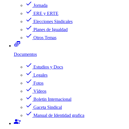
check
Jornada
check
ERE y ERTE
check
Elecciones Sindicales
check
Planes de Igualdad
check
Otros Temas
dynamic_feed
Documentos
check
Estudios y Docs
check
Legales
check
Fotos
check
Vídeos
check
Boletin Internacional
check
Gaceta Sindical
check
Manual de Identidad grafica
group_add