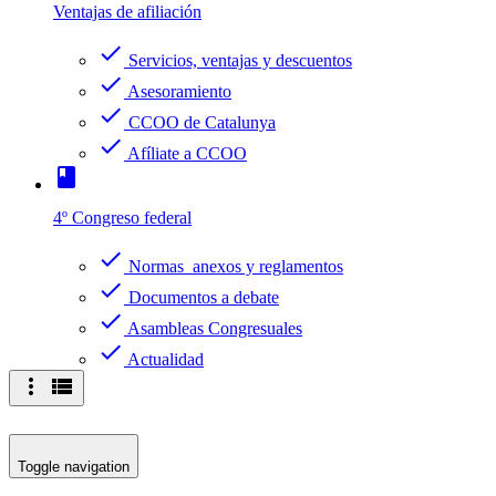
Ventajas de afiliación
check
Servicios, ventajas y descuentos
check
Asesoramiento
check
CCOO de Catalunya
check
Afíliate a CCOO
book
4º Congreso federal
check
Normas anexos y reglamentos
check
Documentos a debate
check
Asambleas Congresuales
check
Actualidad
more_vert
view_list
Toggle navigation