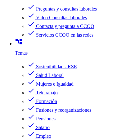
check
Preguntas y consultas laborales
check
Video Consultas laborales
check
Contacta y pregunta a CCOO
check
Servicios CCOO en las redes
account_tree
Temas
check
Sostenibilidad - RSE
check
Salud Laboral
check
Mujeres e Igualdad
check
Teletrabajo
check
Formación
check
Fusiones y reorganizaciones
check
Pensiones
check
Salario
check
Empleo