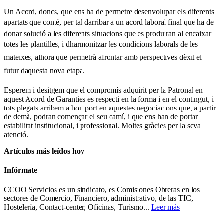
Un Acord, doncs, que ens ha de permetre desenvolupar els diferents
apartats que conté, per tal darribar a un acord laboral final que ha de
donar solució a les diferents situacions que es produiran al encaixar
totes les plantilles, i dharmonitzar les condicions laborals de les
mateixes, alhora que permetrà afrontar amb perspectives dèxit el
futur daquesta nova etapa.
Esperem i desitgem que el compromís adquirit per la Patronal en
aquest Acord de Garanties es respecti en la forma i en el contingut, i
tots plegats arribem a bon port en aquestes negociacions que, a partir
de demà, podran començar el seu camí, i que ens han de portar
estabilitat institucional, i professional. Moltes gràcies per la seva
atenció.
Artículos más leídos hoy
Infórmate
CCOO Servicios es un sindicato, es Comisiones Obreras en los
sectores de Comercio, Financiero, administrativo, de las TIC,
Hostelería, Contact-center, Oficinas, Turismo...
Leer más