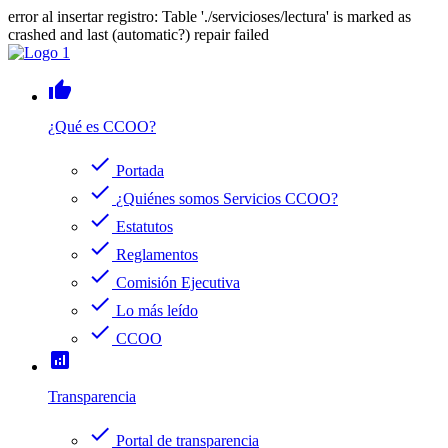
error al insertar registro: Table './servicioses/lectura' is marked as
crashed and last (automatic?) repair failed
thumb_up
¿Qué es CCOO?
check
Portada
check
¿Quiénes somos Servicios CCOO?
check
Estatutos
check
Reglamentos
check
Comisión Ejecutiva
check
Lo más leído
check
CCOO
analytics
Transparencia
check
Portal de transparencia