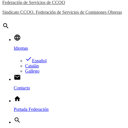
Federación de Servicios de CCOO
Sindicato CCOO. Federación de Servicios de Comisiones Obreras
search
language
Idiomas
done
Español
Catalán
Gallego
email
Contacto
home
Portada Federación
search