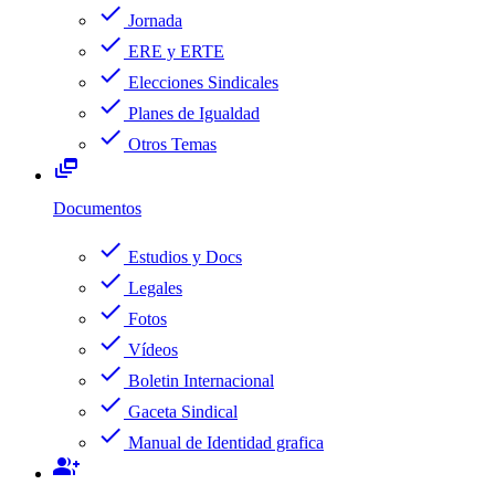
check
Jornada
check
ERE y ERTE
check
Elecciones Sindicales
check
Planes de Igualdad
check
Otros Temas
dynamic_feed
Documentos
check
Estudios y Docs
check
Legales
check
Fotos
check
Vídeos
check
Boletin Internacional
check
Gaceta Sindical
check
Manual de Identidad grafica
group_add