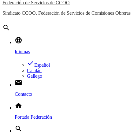
Federación de Servicios de CCOO
Sindicato CCOO. Federación de Servicios de Comisiones Obreras
search
language
Idiomas
done
Español
Catalán
Gallego
email
Contacto
home
Portada Federación
search