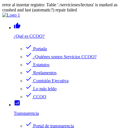
error al insertar registro: Table './servicioses/lectura' is marked as
crashed and last (automatic?) repair failed
thumb_up
¿Qué es CCOO?
check
Portada
check
¿Quiénes somos Servicios CCOO?
check
Estatutos
check
Reglamentos
check
Comisión Ejecutiva
check
Lo más leído
check
CCOO
analytics
Transparencia
check
Portal de transparencia