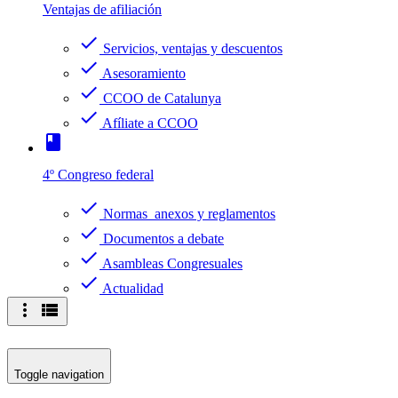
Ventajas de afiliación
check
Servicios, ventajas y descuentos
check
Asesoramiento
check
CCOO de Catalunya
check
Afíliate a CCOO
book
4º Congreso federal
check
Normas anexos y reglamentos
check
Documentos a debate
check
Asambleas Congresuales
check
Actualidad
more_vert
view_list
Toggle navigation