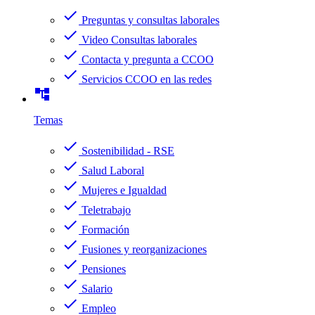
check
Preguntas y consultas laborales
check
Video Consultas laborales
check
Contacta y pregunta a CCOO
check
Servicios CCOO en las redes
account_tree
Temas
check
Sostenibilidad - RSE
check
Salud Laboral
check
Mujeres e Igualdad
check
Teletrabajo
check
Formación
check
Fusiones y reorganizaciones
check
Pensiones
check
Salario
check
Empleo