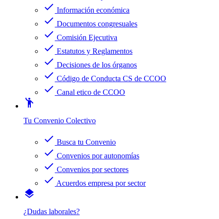
check
Información económica
check
Documentos congresuales
check
Comisión Ejecutiva
check
Estatutos y Reglamentos
check
Decisiones de los órganos
check
Código de Conducta CS de CCOO
check
Canal etico de CCOO
emoji_people
Tu Convenio Colectivo
check
Busca tu Convenio
check
Convenios por autonomías
check
Convenios por sectores
check
Acuerdos empresa por sector
layers
¿Dudas laborales?