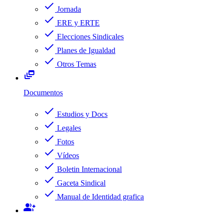
check
Jornada
check
ERE y ERTE
check
Elecciones Sindicales
check
Planes de Igualdad
check
Otros Temas
dynamic_feed
Documentos
check
Estudios y Docs
check
Legales
check
Fotos
check
Vídeos
check
Boletin Internacional
check
Gaceta Sindical
check
Manual de Identidad grafica
group_add