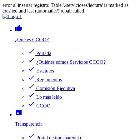
error al insertar registro: Table './servicioses/lectura' is marked as
crashed and last (automatic?) repair failed
thumb_up
¿Qué es CCOO?
check
Portada
check
¿Quiénes somos Servicios CCOO?
check
Estatutos
check
Reglamentos
check
Comisión Ejecutiva
check
Lo más leído
check
CCOO
analytics
Transparencia
check
Portal de transparencia