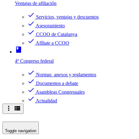
Ventajas de afiliación
check
Servicios, ventajas y descuentos
check
Asesoramiento
check
CCOO de Catalunya
check
Afíliate a CCOO
book
4º Congreso federal
check
Normas anexos y reglamentos
check
Documentos a debate
check
Asambleas Congresuales
check
Actualidad
more_vert
view_list
Toggle navigation