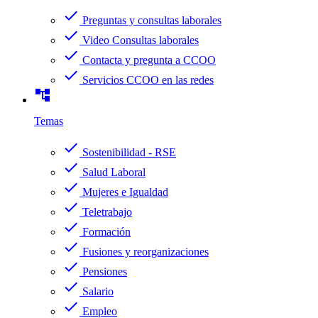
check
Preguntas y consultas laborales
check
Video Consultas laborales
check
Contacta y pregunta a CCOO
check
Servicios CCOO en las redes
account_tree
Temas
check
Sostenibilidad - RSE
check
Salud Laboral
check
Mujeres e Igualdad
check
Teletrabajo
check
Formación
check
Fusiones y reorganizaciones
check
Pensiones
check
Salario
check
Empleo