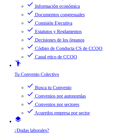
check
Información económica
check
Documentos congresuales
check
Comisión Ejecutiva
check
Estatutos y Reglamentos
check
Decisiones de los órganos
check
Código de Conducta CS de CCOO
check
Canal etico de CCOO
emoji_people
Tu Convenio Colectivo
check
Busca tu Convenio
check
Convenios por autonomías
check
Convenios por sectores
check
Acuerdos empresa por sector
layers
¿Dudas laborales?