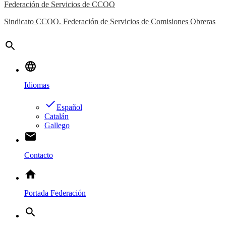
Federación de Servicios de CCOO
Sindicato CCOO. Federación de Servicios de Comisiones Obreras
search
language
Idiomas
done
Español
Catalán
Gallego
email
Contacto
home
Portada Federación
search