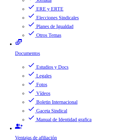
Jornada
check
ERE y ERTE
check
Elecciones Sindicales
check
Planes de Igualdad
check
Otros Temas
dynamic_feed
Documentos
check
Estudios y Docs
check
Legales
check
Fotos
check
Vídeos
check
Boletin Internacional
check
Gaceta Sindical
check
Manual de Identidad grafica
group_add
Ventajas de afiliación