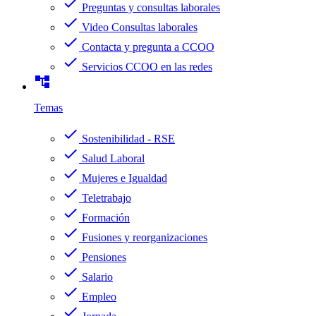
check
Preguntas y consultas laborales
check
Video Consultas laborales
check
Contacta y pregunta a CCOO
check
Servicios CCOO en las redes
account_tree
Temas
check
Sostenibilidad - RSE
check
Salud Laboral
check
Mujeres e Igualdad
check
Teletrabajo
check
Formación
check
Fusiones y reorganizaciones
check
Pensiones
check
Salario
check
Empleo
check