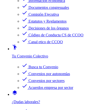
Información económica
check
Documentos congresuales
check
Comisión Ejecutiva
check
Estatutos y Reglamentos
check
Decisiones de los órganos
check
Código de Conducta CS de CCOO
check
Canal etico de CCOO
emoji_people
Tu Convenio Colectivo
check
Busca tu Convenio
check
Convenios por autonomías
check
Convenios por sectores
check
Acuerdos empresa por sector
layers
¿Dudas laborales?