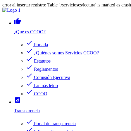
error al insertar registro: Table './servicioses/lectura' is marked as cras
thumb_up
¿Qué es CCOO?
check
Portada
check
¿Quiénes somos Servicios CCOO?
check
Estatutos
check
Reglamentos
check
Comisión Ejecutiva
check
Lo más leído
check
CCOO
analytics
Transparencia
check
Portal de transparencia
check