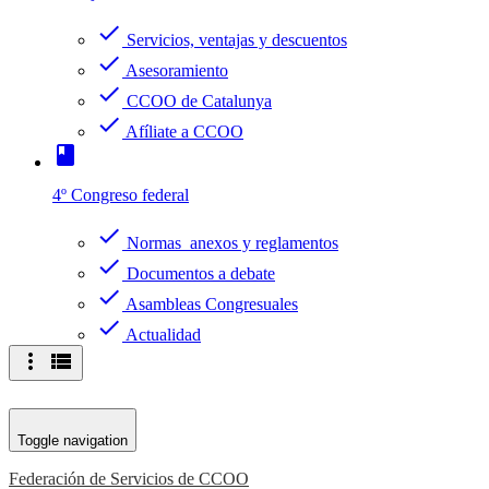
check
Servicios, ventajas y descuentos
check
Asesoramiento
check
CCOO de Catalunya
check
Afíliate a CCOO
book
4º Congreso federal
check
Normas anexos y reglamentos
check
Documentos a debate
check
Asambleas Congresuales
check
Actualidad
more_vert
view_list
Toggle navigation
Federación de Servicios de CCOO