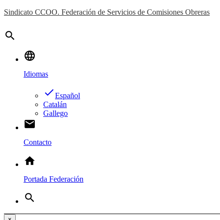
Sindicato CCOO. Federación de Servicios de Comisiones Obreras
search
language
Idiomas
done
Español
Catalán
Gallego
email
Contacto
home
Portada Federación
search
×