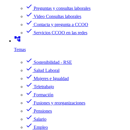
check
Preguntas y consultas laborales
check
Video Consultas laborales
check
Contacta y pregunta a CCOO
check
Servicios CCOO en las redes
account_tree
Temas
check
Sostenibilidad - RSE
check
Salud Laboral
check
Mujeres e Igualdad
check
Teletrabajo
check
Formación
check
Fusiones y reorganizaciones
check
Pensiones
check
Salario
check
Empleo