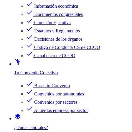
check
Información económica
check
Documentos congresuales
check
Comisión Ejecutiva
check
Estatutos y Reglamentos
check
Decisiones de los órganos
check
Código de Conducta CS de CCOO
check
Canal etico de CCOO
emoji_people
Tu Convenio Colectivo
check
Busca tu Convenio
check
Convenios por autonomías
check
Convenios por sectores
check
Acuerdos empresa por sector
layers
¿Dudas laborales?