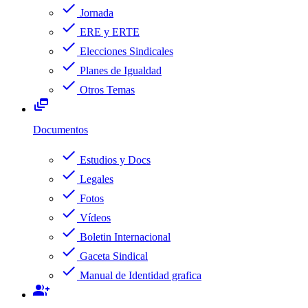
check
Jornada
check
ERE y ERTE
check
Elecciones Sindicales
check
Planes de Igualdad
check
Otros Temas
dynamic_feed
Documentos
check
Estudios y Docs
check
Legales
check
Fotos
check
Vídeos
check
Boletin Internacional
check
Gaceta Sindical
check
Manual de Identidad grafica
group_add