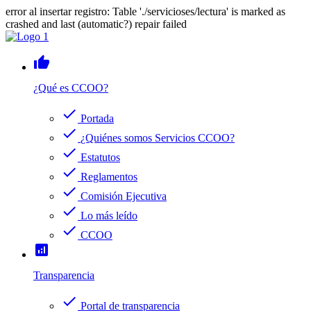
error al insertar registro: Table './servicioses/lectura' is marked as
crashed and last (automatic?) repair failed
thumb_up
¿Qué es CCOO?
check
Portada
check
¿Quiénes somos Servicios CCOO?
check
Estatutos
check
Reglamentos
check
Comisión Ejecutiva
check
Lo más leído
check
CCOO
analytics
Transparencia
check
Portal de transparencia