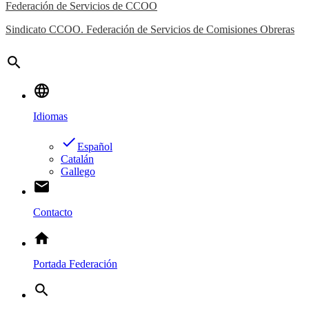
Federación de Servicios de CCOO
Sindicato CCOO. Federación de Servicios de Comisiones Obreras
search
language
Idiomas
done
Español
Catalán
Gallego
email
Contacto
home
Portada Federación
search