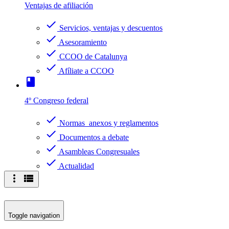
Ventajas de afiliación
check
Servicios, ventajas y descuentos
check
Asesoramiento
check
CCOO de Catalunya
check
Afíliate a CCOO
book
4º Congreso federal
check
Normas anexos y reglamentos
check
Documentos a debate
check
Asambleas Congresuales
check
Actualidad
more_vert
view_list
Toggle navigation