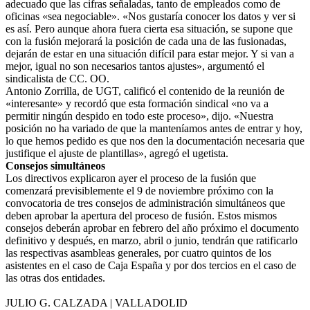
adecuado que las cifras señaladas, tanto de empleados como de
oficinas «sea negociable». «Nos gustaría conocer los datos y ver si
es así. Pero aunque ahora fuera cierta esa situación, se supone que
con la fusión mejorará la posición de cada una de las fusionadas,
dejarán de estar en una situación difícil para estar mejor. Y si van a
mejor, igual no son necesarios tantos ajustes», argumentó el
sindicalista de CC. OO.
Antonio Zorrilla, de UGT, calificó el contenido de la reunión de
«interesante» y recordó que esta formación sindical «no va a
permitir ningún despido en todo este proceso», dijo. «Nuestra
posición no ha variado de que la manteníamos antes de entrar y hoy,
lo que hemos pedido es que nos den la documentación necesaria que
justifique el ajuste de plantillas», agregó el ugetista.
Consejos simultáneos
Los directivos explicaron ayer el proceso de la fusión que
comenzará previsiblemente el 9 de noviembre próximo con la
convocatoria de tres consejos de administración simultáneos que
deben aprobar la apertura del proceso de fusión. Estos mismos
consejos deberán aprobar en febrero del año próximo el documento
definitivo y después, en marzo, abril o junio, tendrán que ratificarlo
las respectivas asambleas generales, por cuatro quintos de los
asistentes en el caso de Caja España y por dos tercios en el caso de
las otras dos entidades.
JULIO G. CALZADA | VALLADOLID