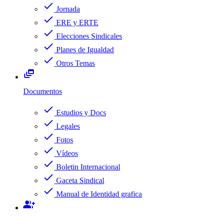
check
Jornada
check
ERE y ERTE
check
Elecciones Sindicales
check
Planes de Igualdad
check
Otros Temas
dynamic_feed
Documentos
check
Estudios y Docs
check
Legales
check
Fotos
check
Vídeos
check
Boletin Internacional
check
Gaceta Sindical
check
Manual de Identidad grafica
group_add