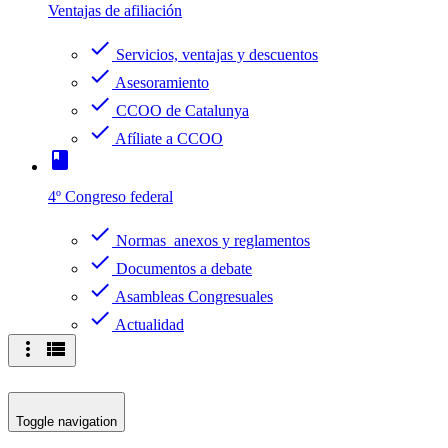
Ventajas de afiliación
check
Servicios, ventajas y descuentos
check
Asesoramiento
check
CCOO de Catalunya
check
Afíliate a CCOO
book
4º Congreso federal
check
Normas anexos y reglamentos
check
Documentos a debate
check
Asambleas Congresuales
check
Actualidad
more_vert
view_list
Toggle navigation