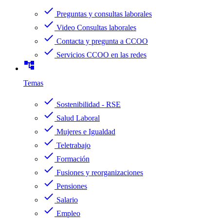
check
Preguntas y consultas laborales
check
Video Consultas laborales
check
Contacta y pregunta a CCOO
check
Servicios CCOO en las redes
account_tree
Temas
check
Sostenibilidad - RSE
check
Salud Laboral
check
Mujeres e Igualdad
check
Teletrabajo
check
Formación
check
Fusiones y reorganizaciones
check
Pensiones
check
Salario
check
Empleo