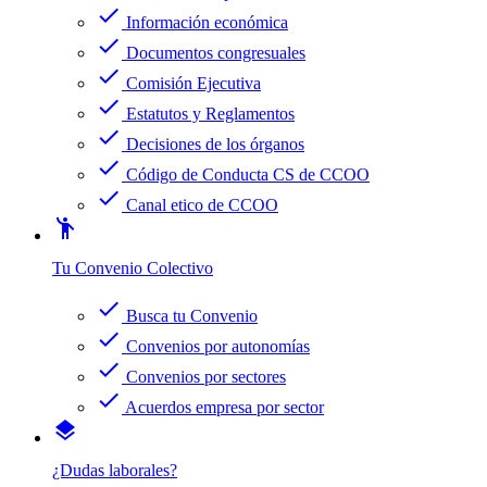
check
Información económica
check
Documentos congresuales
check
Comisión Ejecutiva
check
Estatutos y Reglamentos
check
Decisiones de los órganos
check
Código de Conducta CS de CCOO
check
Canal etico de CCOO
emoji_people
Tu Convenio Colectivo
check
Busca tu Convenio
check
Convenios por autonomías
check
Convenios por sectores
check
Acuerdos empresa por sector
layers
¿Dudas laborales?