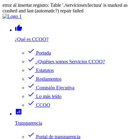
error al insertar registro: Table './servicioses/lectura' is marked as
crashed and last (automatic?) repair failed
thumb_up
¿Qué es CCOO?
check
Portada
check
¿Quiénes somos Servicios CCOO?
check
Estatutos
check
Reglamentos
check
Comisión Ejecutiva
check
Lo más leído
check
CCOO
analytics
Transparencia
check
Portal de transparencia