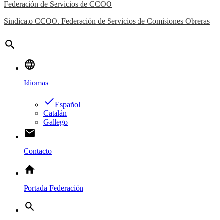
Federación de Servicios de CCOO
Sindicato CCOO. Federación de Servicios de Comisiones Obreras
search
language
Idiomas
done
Español
Catalán
Gallego
email
Contacto
home
Portada Federación
search