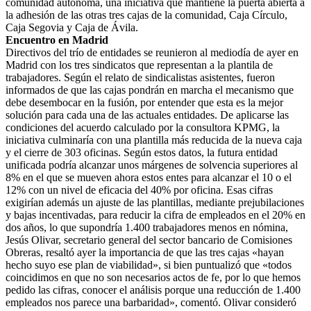
comunidad autónoma, una iniciativa que mantiene la puerta abierta a
la adhesión de las otras tres cajas de la comunidad, Caja Círculo,
Caja Segovia y Caja de Ávila.
Encuentro en Madrid
Directivos del trío de entidades se reunieron al mediodía de ayer en
Madrid con los tres sindicatos que representan a la plantila de
trabajadores. Según el relato de sindicalistas asistentes, fueron
informados de que las cajas pondrán en marcha el mecanismo que
debe desembocar en la fusión, por entender que esta es la mejor
solución para cada una de las actuales entidades. De aplicarse las
condiciones del acuerdo calculado por la consultora KPMG, la
iniciativa culminaría con una plantilla más reducida de la nueva caja
y el cierre de 303 oficinas. Según estos datos, la futura entidad
unificada podría alcanzar unos márgenes de solvencia superiores al
8% en el que se mueven ahora estos entes para alcanzar el 10 o el
12% con un nivel de eficacia del 40% por oficina. Esas cifras
exigirían además un ajuste de las plantillas, mediante prejubilaciones
y bajas incentivadas, para reducir la cifra de empleados en el 20% en
dos años, lo que supondría 1.400 trabajadores menos en nómina,
Jesús Olivar, secretario general del sector bancario de Comisiones
Obreras, resaltó ayer la importancia de que las tres cajas «hayan
hecho suyo ese plan de viabilidad», si bien puntualizó que «todos
coincidimos en que no son necesarios actos de fe, por lo que hemos
pedido las cifras, conocer el análisis porque una reducción de 1.400
empleados nos parece una barbaridad», comentó. Olivar consideró