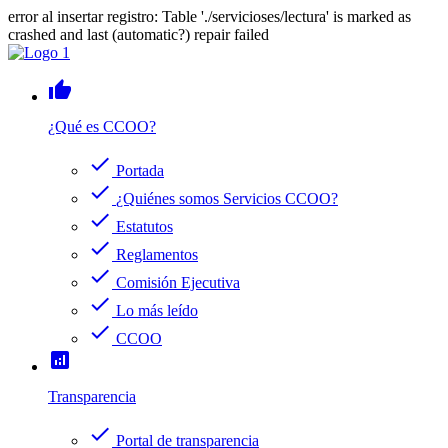
error al insertar registro: Table './servicioses/lectura' is marked as
crashed and last (automatic?) repair failed
thumb_up
¿Qué es CCOO?
check
Portada
check
¿Quiénes somos Servicios CCOO?
check
Estatutos
check
Reglamentos
check
Comisión Ejecutiva
check
Lo más leído
check
CCOO
analytics
Transparencia
check
Portal de transparencia