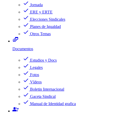
check
Jornada
check
ERE y ERTE
check
Elecciones Sindicales
check
Planes de Igualdad
check
Otros Temas
dynamic_feed
Documentos
check
Estudios y Docs
check
Legales
check
Fotos
check
Vídeos
check
Boletin Internacional
check
Gaceta Sindical
check
Manual de Identidad grafica
group_add