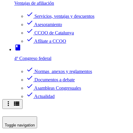
Ventajas de afiliación
check
Servicios, ventajas y descuentos
check
Asesoramiento
check
CCOO de Catalunya
check
Afíliate a CCOO
book
4º Congreso federal
check
Normas anexos y reglamentos
check
Documentos a debate
check
Asambleas Congresuales
check
Actualidad
more_vert
view_list
Toggle navigation