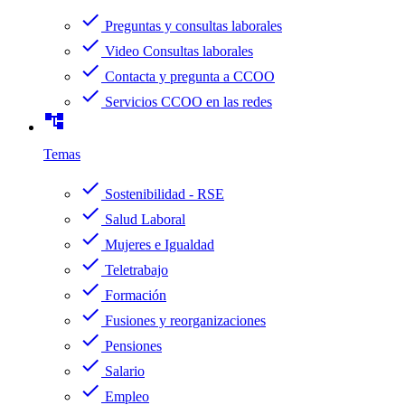
check
Preguntas y consultas laborales
check
Video Consultas laborales
check
Contacta y pregunta a CCOO
check
Servicios CCOO en las redes
account_tree
Temas
check
Sostenibilidad - RSE
check
Salud Laboral
check
Mujeres e Igualdad
check
Teletrabajo
check
Formación
check
Fusiones y reorganizaciones
check
Pensiones
check
Salario
check
Empleo