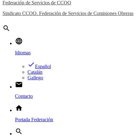
Federación de Servicios de CCOO
Sindicato CCOO. Federación de Servicios de Comisiones Obreras
search
language
Idiomas
done
Español
Catalán
Gallego
email
Contacto
home
Portada Federación
search