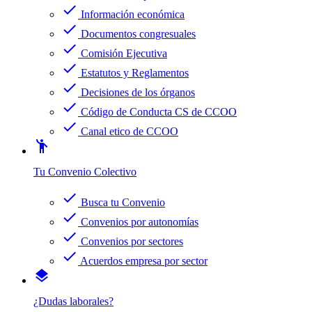
check
Información económica
check
Documentos congresuales
check
Comisión Ejecutiva
check
Estatutos y Reglamentos
check
Decisiones de los órganos
check
Código de Conducta CS de CCOO
check
Canal etico de CCOO
emoji_people
Tu Convenio Colectivo
check
Busca tu Convenio
check
Convenios por autonomías
check
Convenios por sectores
check
Acuerdos empresa por sector
layers
¿Dudas laborales?