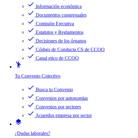
check
Información económica
check
Documentos congresuales
check
Comisión Ejecutiva
check
Estatutos y Reglamentos
check
Decisiones de los órganos
check
Código de Conducta CS de CCOO
check
Canal etico de CCOO
emoji_people
Tu Convenio Colectivo
check
Busca tu Convenio
check
Convenios por autonomías
check
Convenios por sectores
check
Acuerdos empresa por sector
layers
¿Dudas laborales?