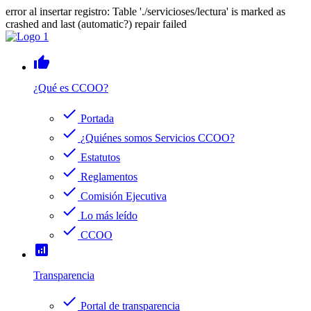
error al insertar registro: Table './servicioses/lectura' is marked as
crashed and last (automatic?) repair failed
thumb_up
¿Qué es CCOO?
check
Portada
check
¿Quiénes somos Servicios CCOO?
check
Estatutos
check
Reglamentos
check
Comisión Ejecutiva
check
Lo más leído
check
CCOO
analytics
Transparencia
check
Portal de transparencia