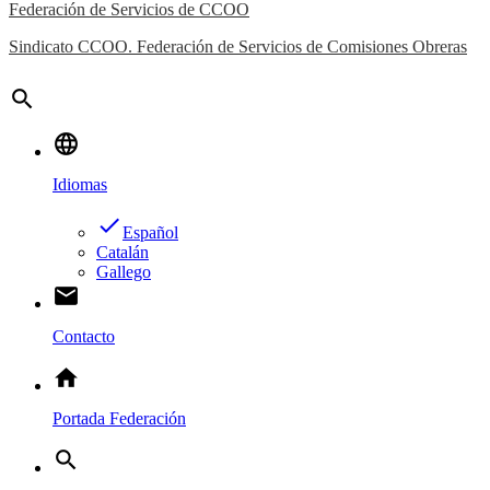
Federación de Servicios de CCOO
Sindicato CCOO. Federación de Servicios de Comisiones Obreras
search
language
Idiomas
done
Español
Catalán
Gallego
email
Contacto
home
Portada Federación
search