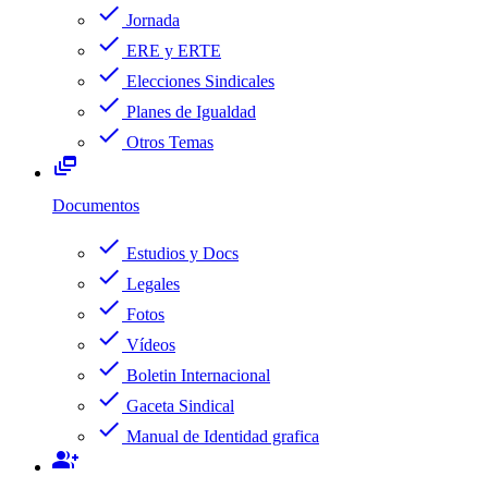
check
Jornada
check
ERE y ERTE
check
Elecciones Sindicales
check
Planes de Igualdad
check
Otros Temas
dynamic_feed
Documentos
check
Estudios y Docs
check
Legales
check
Fotos
check
Vídeos
check
Boletin Internacional
check
Gaceta Sindical
check
Manual de Identidad grafica
group_add