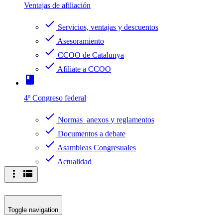
Ventajas de afiliación
check
Servicios, ventajas y descuentos
check
Asesoramiento
check
CCOO de Catalunya
check
Afíliate a CCOO
book
4º Congreso federal
check
Normas anexos y reglamentos
check
Documentos a debate
check
Asambleas Congresuales
check
Actualidad
more_vert
view_list
Toggle navigation