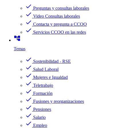
check
Preguntas y consultas laborales
check
Video Consultas laborales
check
Contacta y pregunta a CCOO
check
Servicios CCOO en las redes
account_tree
Temas
check
Sostenibilidad - RSE
check
Salud Laboral
check
Mujeres e Igualdad
check
Teletrabajo
check
Formación
check
Fusiones y reorganizaciones
check
Pensiones
check
Salario
check
Empleo