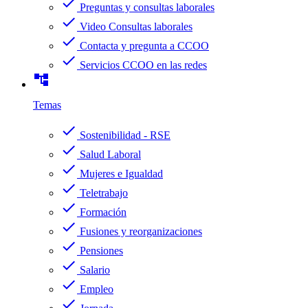
check
Preguntas y consultas laborales
check
Video Consultas laborales
check
Contacta y pregunta a CCOO
check
Servicios CCOO en las redes
account_tree
Temas
check
Sostenibilidad - RSE
check
Salud Laboral
check
Mujeres e Igualdad
check
Teletrabajo
check
Formación
check
Fusiones y reorganizaciones
check
Pensiones
check
Salario
check
Empleo
check