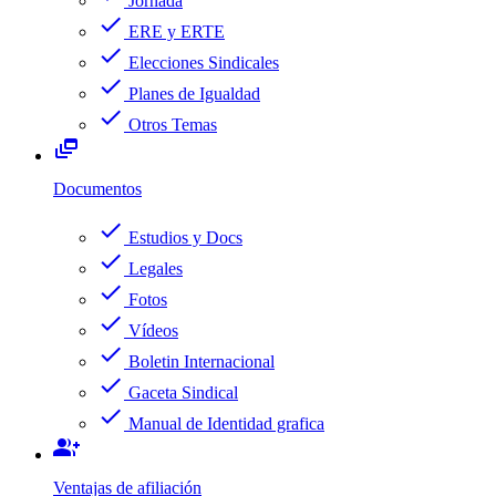
Jornada
check
ERE y ERTE
check
Elecciones Sindicales
check
Planes de Igualdad
check
Otros Temas
dynamic_feed
Documentos
check
Estudios y Docs
check
Legales
check
Fotos
check
Vídeos
check
Boletin Internacional
check
Gaceta Sindical
check
Manual de Identidad grafica
group_add
Ventajas de afiliación