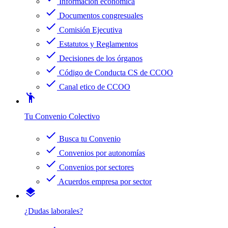
Información económica
check
Documentos congresuales
check
Comisión Ejecutiva
check
Estatutos y Reglamentos
check
Decisiones de los órganos
check
Código de Conducta CS de CCOO
check
Canal etico de CCOO
emoji_people
Tu Convenio Colectivo
check
Busca tu Convenio
check
Convenios por autonomías
check
Convenios por sectores
check
Acuerdos empresa por sector
layers
¿Dudas laborales?