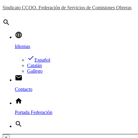
Sindicato CCOO. Federación de Servicios de Comisiones Obreras
search
language
Idiomas
done
Español
Catalán
Gallego
email
Contacto
home
Portada Federación
search
×