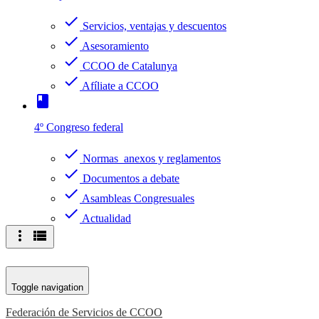
check
Servicios, ventajas y descuentos
check
Asesoramiento
check
CCOO de Catalunya
check
Afíliate a CCOO
book
4º Congreso federal
check
Normas anexos y reglamentos
check
Documentos a debate
check
Asambleas Congresuales
check
Actualidad
more_vert
view_list
Toggle navigation
Federación de Servicios de CCOO