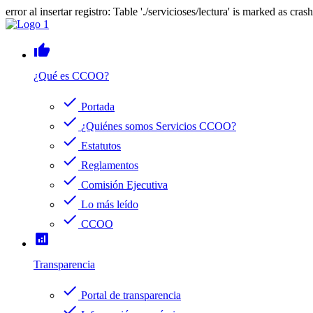
error al insertar registro: Table './servicioses/lectura' is marked as cras
thumb_up
¿Qué es CCOO?
check
Portada
check
¿Quiénes somos Servicios CCOO?
check
Estatutos
check
Reglamentos
check
Comisión Ejecutiva
check
Lo más leído
check
CCOO
analytics
Transparencia
check
Portal de transparencia
check