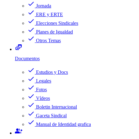
check
Jornada
check
ERE y ERTE
check
Elecciones Sindicales
check
Planes de Igualdad
check
Otros Temas
dynamic_feed
Documentos
check
Estudios y Docs
check
Legales
check
Fotos
check
Vídeos
check
Boletin Internacional
check
Gaceta Sindical
check
Manual de Identidad grafica
group_add