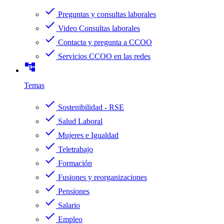
check
Preguntas y consultas laborales
check
Video Consultas laborales
check
Contacta y pregunta a CCOO
check
Servicios CCOO en las redes
account_tree
Temas
check
Sostenibilidad - RSE
check
Salud Laboral
check
Mujeres e Igualdad
check
Teletrabajo
check
Formación
check
Fusiones y reorganizaciones
check
Pensiones
check
Salario
check
Empleo