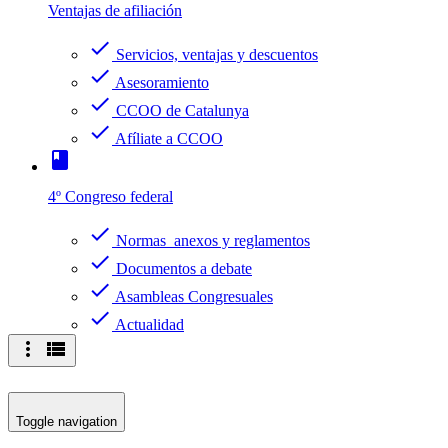
Ventajas de afiliación
check
Servicios, ventajas y descuentos
check
Asesoramiento
check
CCOO de Catalunya
check
Afíliate a CCOO
book
4º Congreso federal
check
Normas anexos y reglamentos
check
Documentos a debate
check
Asambleas Congresuales
check
Actualidad
more_vert
view_list
Toggle navigation