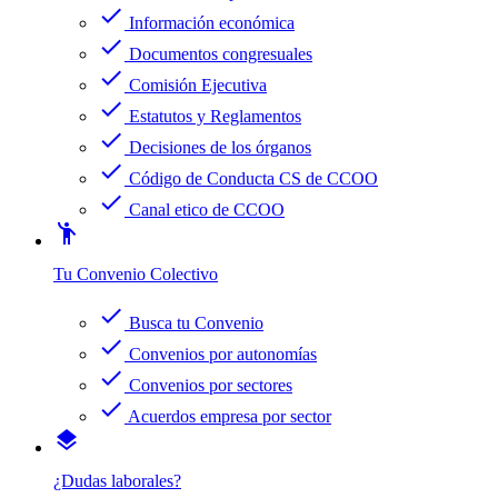
check
Información económica
check
Documentos congresuales
check
Comisión Ejecutiva
check
Estatutos y Reglamentos
check
Decisiones de los órganos
check
Código de Conducta CS de CCOO
check
Canal etico de CCOO
emoji_people
Tu Convenio Colectivo
check
Busca tu Convenio
check
Convenios por autonomías
check
Convenios por sectores
check
Acuerdos empresa por sector
layers
¿Dudas laborales?