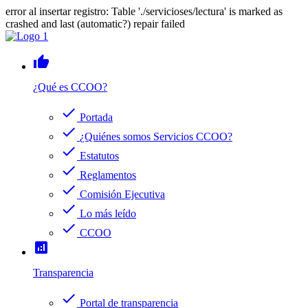
error al insertar registro: Table './servicioses/lectura' is marked as
crashed and last (automatic?) repair failed
thumb_up
¿Qué es CCOO?
check
Portada
check
¿Quiénes somos Servicios CCOO?
check
Estatutos
check
Reglamentos
check
Comisión Ejecutiva
check
Lo más leído
check
CCOO
analytics
Transparencia
check
Portal de transparencia