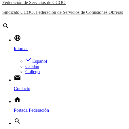
Federación de Servicios de CCOO
Sindicato CCOO. Federación de Servicios de Comisiones Obreras
search
language
Idiomas
done
Español
Catalán
Gallego
email
Contacto
home
Portada Federación
search