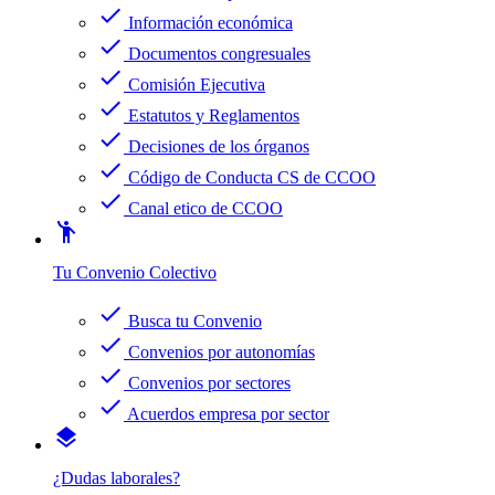
check
Información económica
check
Documentos congresuales
check
Comisión Ejecutiva
check
Estatutos y Reglamentos
check
Decisiones de los órganos
check
Código de Conducta CS de CCOO
check
Canal etico de CCOO
emoji_people
Tu Convenio Colectivo
check
Busca tu Convenio
check
Convenios por autonomías
check
Convenios por sectores
check
Acuerdos empresa por sector
layers
¿Dudas laborales?