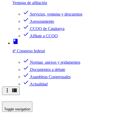
Ventajas de afiliación
check
Servicios, ventajas y descuentos
check
Asesoramiento
check
CCOO de Catalunya
check
Afíliate a CCOO
book
4º Congreso federal
check
Normas anexos y reglamentos
check
Documentos a debate
check
Asambleas Congresuales
check
Actualidad
more_vert
view_list
Toggle navigation