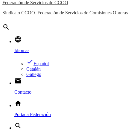
Federación de Servicios de CCOO
Sindicato CCOO. Federación de Servicios de Comisiones Obreras
search
language
Idiomas
done
Español
Catalán
Gallego
email
Contacto
home
Portada Federación
search