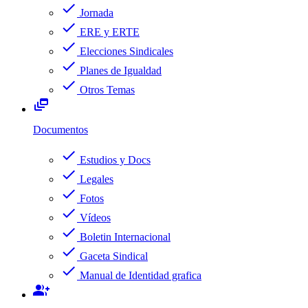
check
Jornada
check
ERE y ERTE
check
Elecciones Sindicales
check
Planes de Igualdad
check
Otros Temas
dynamic_feed
Documentos
check
Estudios y Docs
check
Legales
check
Fotos
check
Vídeos
check
Boletin Internacional
check
Gaceta Sindical
check
Manual de Identidad grafica
group_add