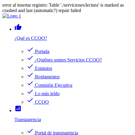
error al insertar registro: Table './servicioses/lectura' is marked as
crashed and last (automatic?) repair failed
thumb_up
¿Qué es CCOO?
check
Portada
check
¿Quiénes somos Servicios CCOO?
check
Estatutos
check
Reglamentos
check
Comisión Ejecutiva
check
Lo más leído
check
CCOO
analytics
Transparencia
check
Portal de transparencia