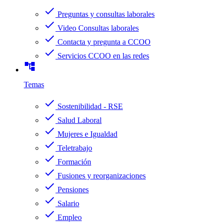
check
Preguntas y consultas laborales
check
Video Consultas laborales
check
Contacta y pregunta a CCOO
check
Servicios CCOO en las redes
account_tree
Temas
check
Sostenibilidad - RSE
check
Salud Laboral
check
Mujeres e Igualdad
check
Teletrabajo
check
Formación
check
Fusiones y reorganizaciones
check
Pensiones
check
Salario
check
Empleo