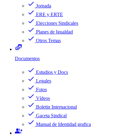
check
Jornada
check
ERE y ERTE
check
Elecciones Sindicales
check
Planes de Igualdad
check
Otros Temas
dynamic_feed
Documentos
check
Estudios y Docs
check
Legales
check
Fotos
check
Vídeos
check
Boletin Internacional
check
Gaceta Sindical
check
Manual de Identidad grafica
group_add