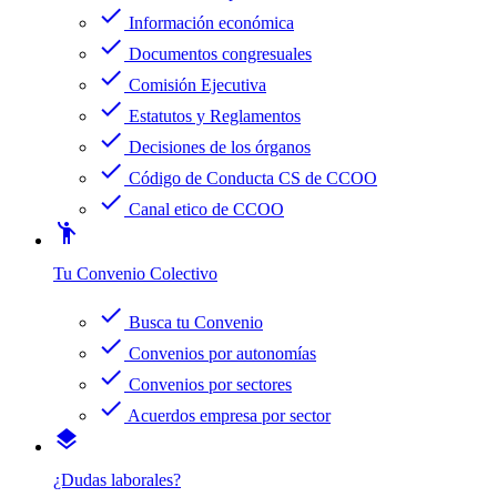
check
Información económica
check
Documentos congresuales
check
Comisión Ejecutiva
check
Estatutos y Reglamentos
check
Decisiones de los órganos
check
Código de Conducta CS de CCOO
check
Canal etico de CCOO
emoji_people
Tu Convenio Colectivo
check
Busca tu Convenio
check
Convenios por autonomías
check
Convenios por sectores
check
Acuerdos empresa por sector
layers
¿Dudas laborales?