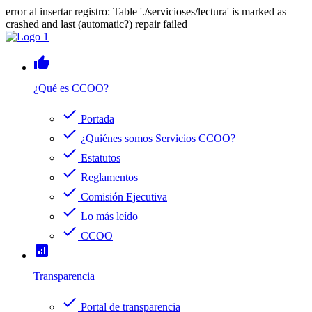
error al insertar registro: Table './servicioses/lectura' is marked as
crashed and last (automatic?) repair failed
thumb_up
¿Qué es CCOO?
check
Portada
check
¿Quiénes somos Servicios CCOO?
check
Estatutos
check
Reglamentos
check
Comisión Ejecutiva
check
Lo más leído
check
CCOO
analytics
Transparencia
check
Portal de transparencia