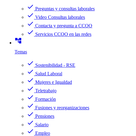
check
Preguntas y consultas laborales
check
Video Consultas laborales
check
Contacta y pregunta a CCOO
check
Servicios CCOO en las redes
account_tree
Temas
check
Sostenibilidad - RSE
check
Salud Laboral
check
Mujeres e Igualdad
check
Teletrabajo
check
Formación
check
Fusiones y reorganizaciones
check
Pensiones
check
Salario
check
Empleo