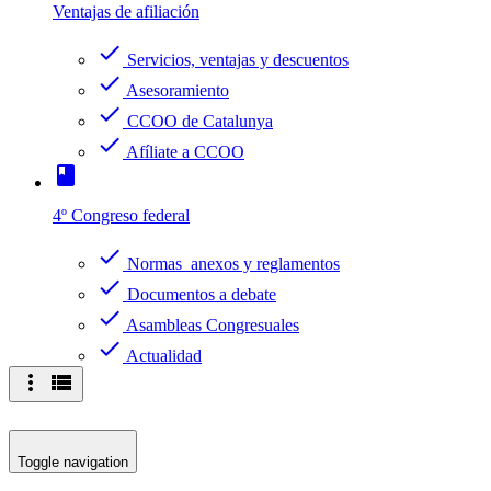
Ventajas de afiliación
check
Servicios, ventajas y descuentos
check
Asesoramiento
check
CCOO de Catalunya
check
Afíliate a CCOO
book
4º Congreso federal
check
Normas anexos y reglamentos
check
Documentos a debate
check
Asambleas Congresuales
check
Actualidad
more_vert
view_list
Toggle navigation