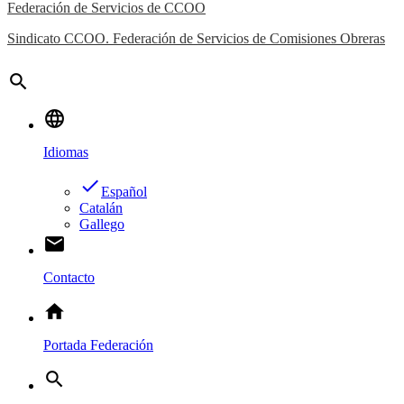
Federación de Servicios de CCOO
Sindicato CCOO. Federación de Servicios de Comisiones Obreras
search
language
Idiomas
done
Español
Catalán
Gallego
email
Contacto
home
Portada Federación
search