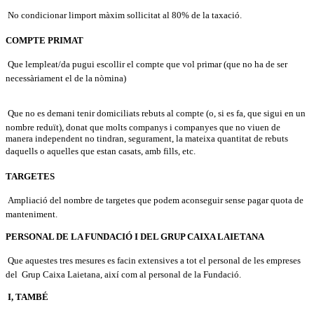
No condicionar limport màxim sollicitat al 80% de la taxació.
COMPTE PRIMAT
Que lempleat/da pugui escollir el compte que vol primar (que no ha de ser
necessàriament el de la nòmina)
Que no es demani tenir domiciliats rebuts al compte (o, si es fa, que sigui en un
nombre reduït), donat que molts companys i companyes que no viuen de
manera independent no tindran, segurament, la mateixa quantitat de rebuts
daquells o aquelles que estan casats, amb fills, etc.
TARGETES
Ampliació del nombre de targetes que podem aconseguir sense pagar quota de
manteniment.
PERSONAL DE LA FUNDACIÓ I DEL GRUP CAIXA LAIETANA
Que aquestes tres mesures es facin extensives a tot el personal de les empreses
del Grup Caixa Laietana, així com al personal de la Fundació.
I, TAMBÉ