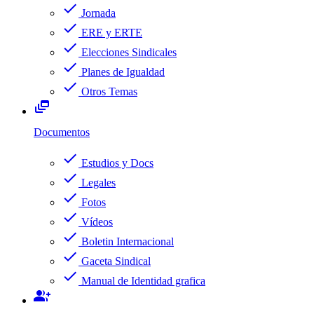
check
Jornada
check
ERE y ERTE
check
Elecciones Sindicales
check
Planes de Igualdad
check
Otros Temas
dynamic_feed
Documentos
check
Estudios y Docs
check
Legales
check
Fotos
check
Vídeos
check
Boletin Internacional
check
Gaceta Sindical
check
Manual de Identidad grafica
group_add