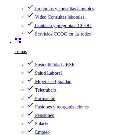
check
Preguntas y consultas laborales
check
Video Consultas laborales
check
Contacta y pregunta a CCOO
check
Servicios CCOO en las redes
account_tree
Temas
check
Sostenibilidad - RSE
check
Salud Laboral
check
Mujeres e Igualdad
check
Teletrabajo
check
Formación
check
Fusiones y reorganizaciones
check
Pensiones
check
Salario
check
Empleo