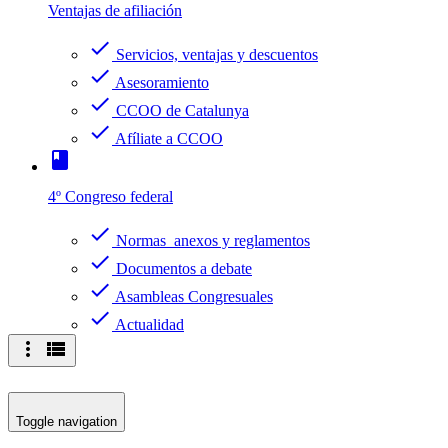
Ventajas de afiliación
check
Servicios, ventajas y descuentos
check
Asesoramiento
check
CCOO de Catalunya
check
Afíliate a CCOO
book
4º Congreso federal
check
Normas anexos y reglamentos
check
Documentos a debate
check
Asambleas Congresuales
check
Actualidad
more_vert
view_list
Toggle navigation