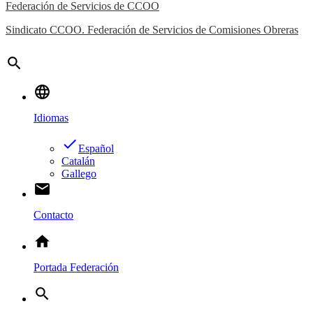
Federación de Servicios de CCOO
Sindicato CCOO. Federación de Servicios de Comisiones Obreras
search
language
Idiomas
done
Español
Catalán
Gallego
email
Contacto
home
Portada Federación
search