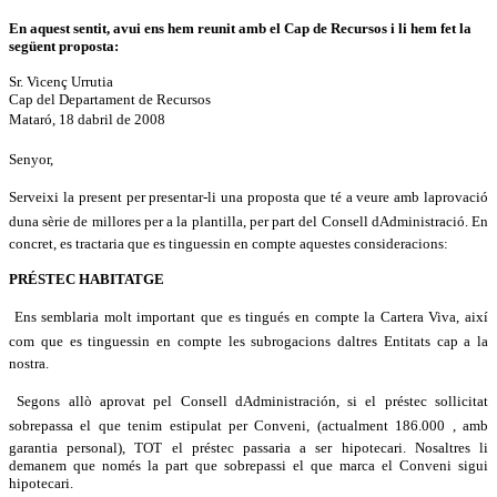
En aquest sentit, avui ens hem reunit amb el Cap de Recursos i li hem fet la
següent proposta:
Sr. Vicenç Urrutia
Cap del Departament de Recursos
Mataró, 18 dabril de 2008
Senyor,
Serveixi la present per presentar-li una proposta que té a veure amb laprovació
duna sèrie de millores per a la plantilla, per part del Consell dAdministració. En
concret, es tractaria que es tinguessin en compte aquestes consideracions:
PRÉSTEC HABITATGE
Ens semblaria molt important que es tingués en compte la Cartera Viva, així
com que es tinguessin en compte les subrogacions daltres Entitats cap a la
nostra.
Segons allò aprovat pel Consell dAdministración, si el préstec sollicitat
sobrepassa el que tenim estipulat per Conveni, (actualment 186.000 , amb
garantia personal), TOT el préstec passaria a ser hipotecari. Nosaltres li
demanem que només la part que sobrepassi el que marca el Conveni sigui
hipotecari.