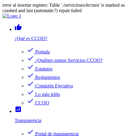
error al insertar registro: Table './servicioses/lectura' is marked as
crashed and last (automatic?) repair failed
thumb_up
¿Qué es CCOO?
check
Portada
check
¿Quiénes somos Servicios CCOO?
check
Estatutos
check
Reglamentos
check
Comisión Ejecutiva
check
Lo más leído
check
CCOO
analytics
Transparencia
check
Portal de transparencia