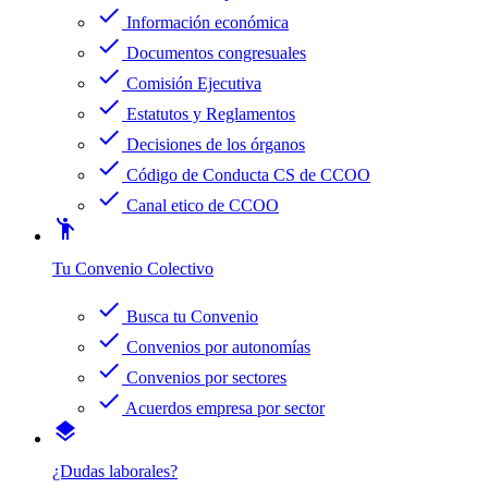
check
Información económica
check
Documentos congresuales
check
Comisión Ejecutiva
check
Estatutos y Reglamentos
check
Decisiones de los órganos
check
Código de Conducta CS de CCOO
check
Canal etico de CCOO
emoji_people
Tu Convenio Colectivo
check
Busca tu Convenio
check
Convenios por autonomías
check
Convenios por sectores
check
Acuerdos empresa por sector
layers
¿Dudas laborales?