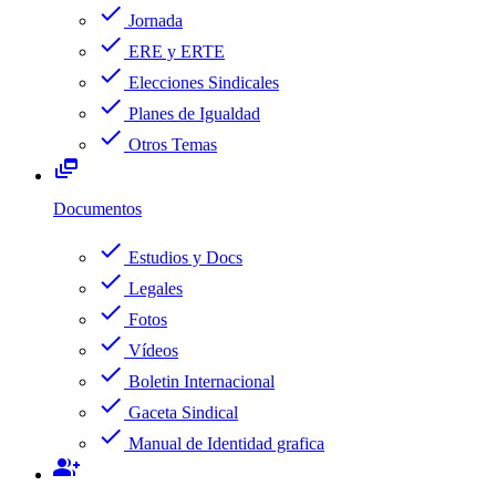
check
Jornada
check
ERE y ERTE
check
Elecciones Sindicales
check
Planes de Igualdad
check
Otros Temas
dynamic_feed
Documentos
check
Estudios y Docs
check
Legales
check
Fotos
check
Vídeos
check
Boletin Internacional
check
Gaceta Sindical
check
Manual de Identidad grafica
group_add