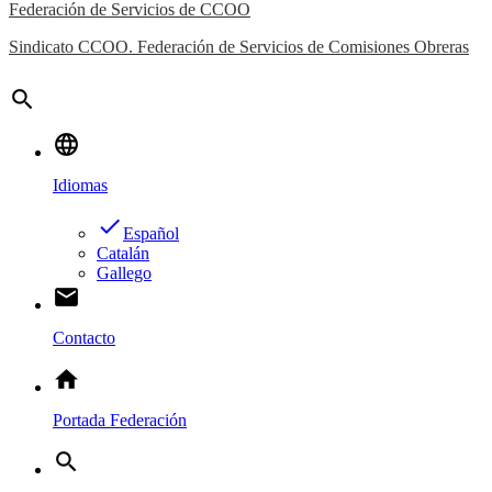
Federación de Servicios de CCOO
Sindicato CCOO. Federación de Servicios de Comisiones Obreras
search
language
Idiomas
done
Español
Catalán
Gallego
email
Contacto
home
Portada Federación
search