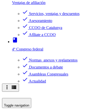
Ventajas de afiliación
check
Servicios, ventajas y descuentos
check
Asesoramiento
check
CCOO de Catalunya
check
Afíliate a CCOO
book
4º Congreso federal
check
Normas anexos y reglamentos
check
Documentos a debate
check
Asambleas Congresuales
check
Actualidad
more_vert
view_list
Toggle navigation