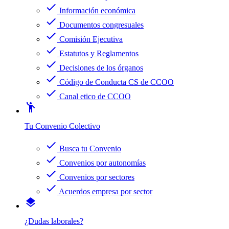
check
Información económica
check
Documentos congresuales
check
Comisión Ejecutiva
check
Estatutos y Reglamentos
check
Decisiones de los órganos
check
Código de Conducta CS de CCOO
check
Canal etico de CCOO
emoji_people
Tu Convenio Colectivo
check
Busca tu Convenio
check
Convenios por autonomías
check
Convenios por sectores
check
Acuerdos empresa por sector
layers
¿Dudas laborales?