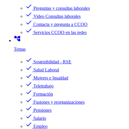
check
Preguntas y consultas laborales
check
Video Consultas laborales
check
Contacta y pregunta a CCOO
check
Servicios CCOO en las redes
account_tree
Temas
check
Sostenibilidad - RSE
check
Salud Laboral
check
Mujeres e Igualdad
check
Teletrabajo
check
Formación
check
Fusiones y reorganizaciones
check
Pensiones
check
Salario
check
Empleo