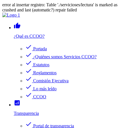
error al insertar registro: Table './servicioses/lectura' is marked as
crashed and last (automatic?) repair failed
thumb_up
¿Qué es CCOO?
check
Portada
check
¿Quiénes somos Servicios CCOO?
check
Estatutos
check
Reglamentos
check
Comisión Ejecutiva
check
Lo más leído
check
CCOO
analytics
Transparencia
check
Portal de transparencia