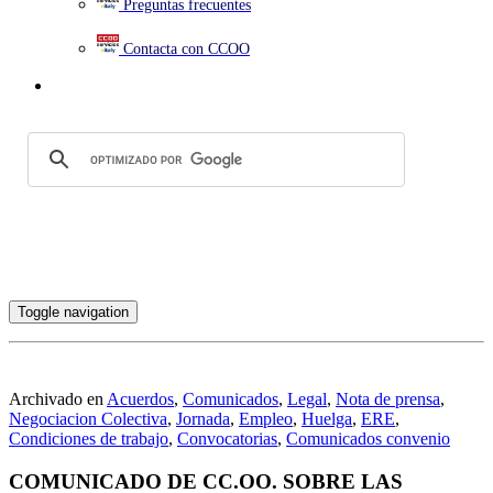
Preguntas frecuentes
Contacta con CCOO
Toggle navigation
Archivado en
Acuerdos
,
Comunicados
,
Legal
,
Nota de prensa
,
Negociacion Colectiva
,
Jornada
,
Empleo
,
Huelga
,
ERE
,
Condiciones de trabajo
,
Convocatorias
,
Comunicados convenio
COMUNICADO DE CC.OO. SOBRE LAS