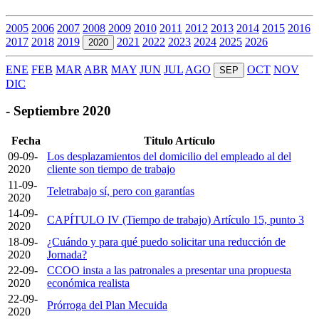
2005
2006
2007
2008
2009
2010
2011
2012
2013
2014
2015
2016
2017
2018
2019
2021
2022
2023
2024
2025
2026
2020
ENE
FEB
MAR
ABR
MAY
JUN
JUL
AGO
OCT
NOV
SEP
DIC
- Septiembre 2020
Fecha
Titulo Artículo
09-09-
Los desplazamientos del domicilio del empleado al del
2020
cliente son tiempo de trabajo
11-09-
Teletrabajo sí, pero con garantías
2020
14-09-
CAPÍTULO IV (Tiempo de trabajo) Artículo 15, punto 3
2020
18-09-
¿Cuándo y para qué puedo solicitar una reducción de
2020
Jornada?
22-09-
CCOO insta a las patronales a presentar una propuesta
2020
económica realista
22-09-
Prórroga del Plan Mecuida
2020