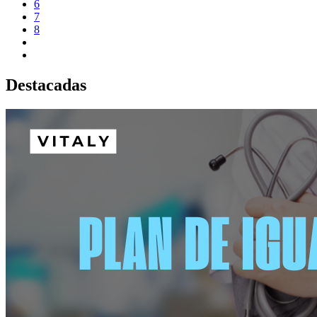
6
7
8
Destacadas