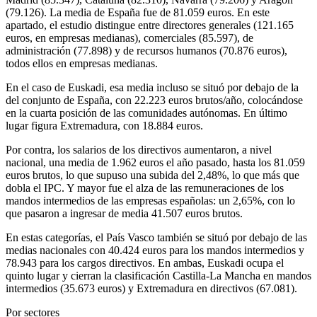
(79.126). La media de España fue de 81.059 euros. En este
apartado, el estudio distingue entre directores generales (121.165
euros, en empresas medianas), comerciales (85.597), de
administración (77.898) y de recursos humanos (70.876 euros),
todos ellos en empresas medianas.
En el caso de Euskadi, esa media incluso se situó por debajo de la
del conjunto de España, con 22.223 euros brutos/año, colocándose
en la cuarta posición de las comunidades autónomas. En último
lugar figura Extremadura, con 18.884 euros.
Por contra, los salarios de los directivos aumentaron, a nivel
nacional, una media de 1.962 euros el año pasado, hasta los 81.059
euros brutos, lo que supuso una subida del 2,48%, lo que más que
dobla el IPC. Y mayor fue el alza de las remuneraciones de los
mandos intermedios de las empresas españolas: un 2,65%, con lo
que pasaron a ingresar de media 41.507 euros brutos.
En estas categorías, el País Vasco también se situó por debajo de las
medias nacionales con 40.424 euros para los mandos intermedios y
78.943 para los cargos directivos. En ambas, Euskadi ocupa el
quinto lugar y cierran la clasificación Castilla-La Mancha en mandos
intermedios (35.673 euros) y Extremadura en directivos (67.081).
Por sectores