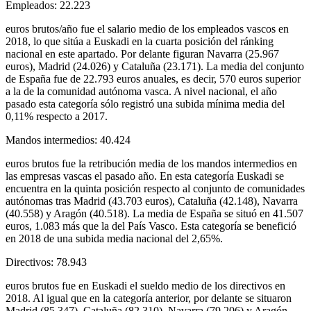
Empleados: 22.223
euros brutos/año fue el salario medio de los empleados vascos en
2018, lo que sitúa a Euskadi en la cuarta posición del ránking
nacional en este apartado. Por delante figuran Navarra (25.967
euros), Madrid (24.026) y Cataluña (23.171). La media del conjunto
de España fue de 22.793 euros anuales, es decir, 570 euros superior
a la de la comunidad autónoma vasca. A nivel nacional, el año
pasado esta categoría sólo registró una subida mínima media del
0,11% respecto a 2017.
Mandos intermedios: 40.424
euros brutos fue la retribución media de los mandos intermedios en
las empresas vascas el pasado año. En esta categoría Euskadi se
encuentra en la quinta posición respecto al conjunto de comunidades
autónomas tras Madrid (43.703 euros), Cataluña (42.148), Navarra
(40.558) y Aragón (40.518). La media de España se situó en 41.507
euros, 1.083 más que la del País Vasco. Esta categoría se benefició
en 2018 de una subida media nacional del 2,65%.
Directivos: 78.943
euros brutos fue en Euskadi el sueldo medio de los directivos en
2018. Al igual que en la categoría anterior, por delante se situaron
Madrid (85.347), Cataluña (82.310), Navarra (79.206) y Aragón