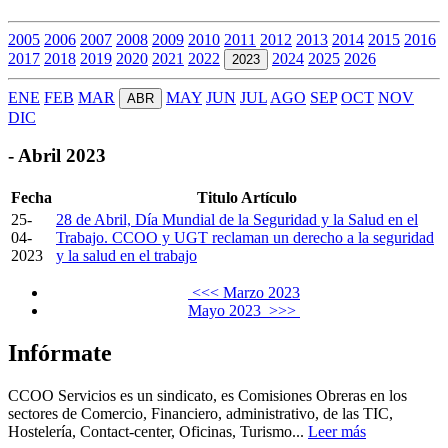
2005
2006
2007
2008
2009
2010
2011
2012
2013
2014
2015
2016
2017
2018
2019
2020
2021
2022
2024
2025
2026
2023
ENE
FEB
MAR
MAY
JUN
JUL
AGO
SEP
OCT
NOV
ABR
DIC
- Abril 2023
Fecha
Titulo Artículo
25-
28 de Abril, Día Mundial de la Seguridad y la Salud en el
04-
Trabajo. CCOO y UGT reclaman un derecho a la seguridad
2023
y la salud en el trabajo
<<< Marzo 2023
Mayo 2023 >>>
Infórmate
CCOO Servicios es un sindicato, es Comisiones Obreras en los
sectores de Comercio, Financiero, administrativo, de las TIC,
Hostelería, Contact-center, Oficinas, Turismo...
Leer más