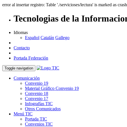
error al insertar registro: Table './servicioses/lectura' is marked as cras
Tecnologias de la Informacio
Idiomas
Español
Catalán
Gallego
Contacto
Portada Federación
Toggle navigation
Comunicación
Convenio 19
Material Gráfico Convenio 19
Convenio 18
Convenio 17
Infografías TIC
Otros Comunicados
Menú TIC
Portada TIC
Convenios TIC