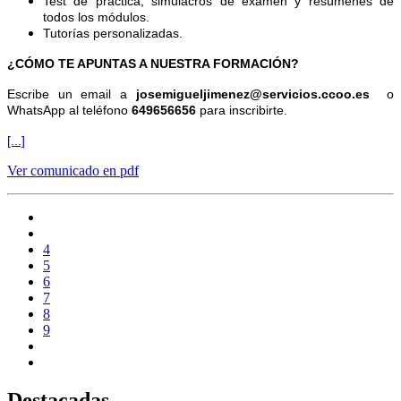
Test de práctica, simulacros de examen y resúmenes de
todos los módulos.
Tutorías personalizadas.
¿CÓMO TE APUNTAS A NUESTRA FORMACIÓN?
Escribe un email a
josemigueljimenez@servicios.ccoo.es
o
WhatsApp al teléfono
649656656
para inscribirte.
[...]
Ver comunicado en pdf
4
5
6
7
8
9
Destacadas