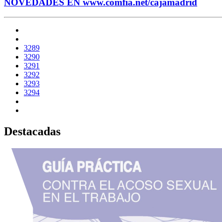
NOVEDADES EN www.comfia.net/cajamadrid
3289
3290
3291
3292
3293
3294
Destacadas