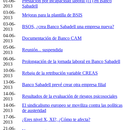
01-06-
Prestación por incapacidad laboral (IT) en Banco
2013
Sabadell
03-06-
Mejoras para la plantilla de BSIS
2013
03-06-
BSOS, ¿crea Banco Sabadell una empresa nueva?
2013
04-06-
Documentación de Banco CAM
2013
05-06-
Reunión... suspendida
2013
06-06-
Prolongación de la jornada laboral en Banco Sabadell
2013
10-06-
Rebaja de la retribución variable CREAS
2013
13-06-
Banco Sabadell prevé crear otra empresa filial
2013
14-06-
Resultados de la evaluación de riesgos psicosociales
2013
14-06-
El sindicalismo europeo se moviliza contra las políticas
2013
de austeridad
17-06-
¿Eres nivel X, XI?, ¿Cómo te afecta?
2013
21-06-