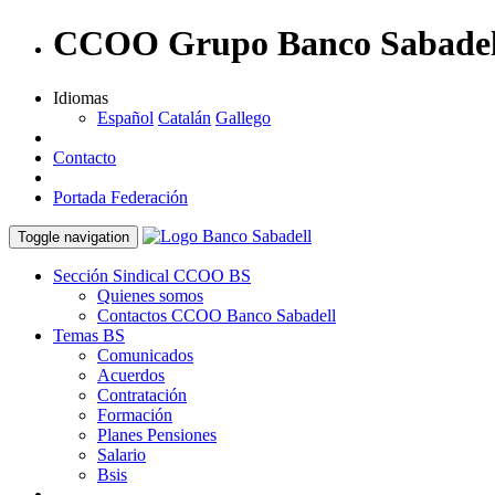
CCOO Grupo Banco Sabadel
Idiomas
Español
Catalán
Gallego
Contacto
Portada Federación
Toggle navigation
Sección Sindical CCOO BS
Quienes somos
Contactos CCOO Banco Sabadell
Temas BS
Comunicados
Acuerdos
Contratación
Formación
Planes Pensiones
Salario
Bsis