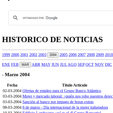
HISTORICO DE NOTICIAS
1999
2000
2001
2002
2003
2005
2006
2007
2008
2009
2010
2004
ENE
FEB
ABR
MAY
JUN
JUL
AGO
SEP
OCT
NOV
DIC
MAR
- Marzo 2004
Fecha
Titulo Artículo
02-03-2004
Ofertas de empleo para el Grupo Banco Atlántico
03-03-2004
Mujer y mercado laboral: ¿quién nos robo nuestros dere
03-03-2004
Sanción al banco por impago de horas extras
08-03-2004
8 de marzo - Día internacional de la mujer trabajadora
10-03-2004
Edificio Landscape: ¡así es el 4º Grupo Bancario!