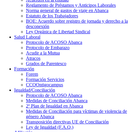
Reglamento de Préstamos y Anticipos Laborales
Norma general de gastos de viaje en Abanca
Estatuto de los Trabajadores
BOE: Acuerdo sobre registro de jornada y derecho a la
desconexión
Ley Orgánica de Libertad Sindical
Salud Laboral
Protocolo de ACOSO Abanca
Protocolo de Embarazo
Acudir a la Mutua
Atracos
Grados de Parentesco
Formación
Forem
Formación Servicios
CCOOntigocampus
Igualdad/Conciliación
Protocolo de ACOSO Abanca
Medidas de Conciliación Abanca
2º Plan de Igualdad en Abanca
Medidas de Conciliación para víctimas de violencia de
género Abanca
Transposición directivas UE de Conciliación
Ley de Igualdad (F.A.Q.)