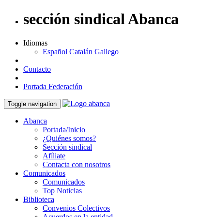
sección sindical Abanca
Idiomas
Español
Catalán
Gallego
Contacto
Portada Federación
Toggle navigation
Abanca
Portada/Inicio
¿Quiénes somos?
Sección sindical
Afíliate
Contacta con nosotros
Comunicados
Comunicados
Top Noticias
Biblioteca
Convenios Colectivos
Acuerdos en la entidad