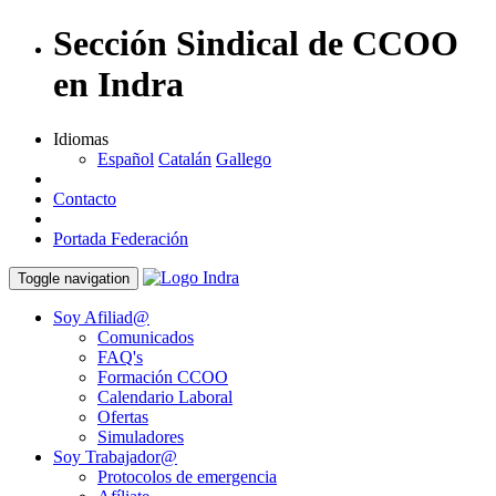
Sección Sindical de CCOO
en Indra
Idiomas
Español
Catalán
Gallego
Contacto
Portada Federación
Toggle navigation
Soy Afiliad@
Comunicados
FAQ's
Formación CCOO
Calendario Laboral
Ofertas
Simuladores
Soy Trabajador@
Protocolos de emergencia