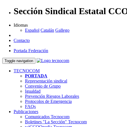
Sección Sindical Estatal C
Idiomas
Español
Catalán
Gallego
Contacto
Portada Federación
Toggle navigation
TECNOCOM
PORTADA
Representación sindical
Convenio de Grupo
Igualdad
Prevención Riesgos Laborales
Protocolos de Emergencia
FAQs
Publicaciones
Comunicados Tecnocom
Boletines "La Sección" Tecnocom
wiCCOOpedia Tecnocom