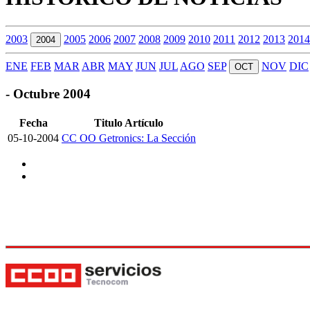
2003
2005
2006
2007
2008
2009
2010
2011
2012
2013
2014
2004
ENE
FEB
MAR
ABR
MAY
JUN
JUL
AGO
SEP
NOV
DIC
OCT
- Octubre 2004
Fecha
Titulo Artículo
05-10-2004
CC OO Getronics: La Sección