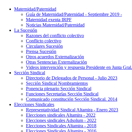
Maternidad/Paternidad
Guía de Maternidad/Paternidad - Septiembre 2019 -
Maternidad exenta IRPF
Noticias Maternidad/Paternidad
La Sucesión
Razones del conflicto colectivo
Conflicto colectivo
Circulares Sucesión
Prensa Sucesión
Otros acuerdos Externalización
Otras Sentencias Externalización
Videos intervención y respuesta Presidente en Junta Gral
Sección Sindical
Directorio de Delegados de Personal - Julio 2023
Sección Sindical Nombramientos
Ponencia plenario Sección Sindical
Funciones Secretarías Sección Sindical
Comunicado constitución Sección Sindical. 2014
Elecciones Sindicales
Representatividad Sindical Altamira - Enero 2023
Elecciones sindicales Altamira - 2022
Elecciones sindicales Adsolum - 2022
Elecciones Sindicales Altamira - 2018
Elecciones Sindicales Altamira - 2016