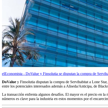
elEconomista - DoValue y Finsolutia se disputan la compra de Serviha
DoValue
y Finsolutia disputan la compra de Servihabitat a Lone Star
entre los potenciales interesados además a Aliseda/Anticipa, de Blac
La transacción enfrenta algunos desafíos. El mayor es el precio en la m
números es clave para la industria en estos momentos por el encarecimi