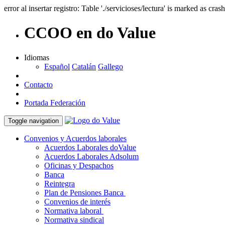
error al insertar registro: Table './servicioses/lectura' is marked as cras
CCOO en do Value
Idiomas
Español
Catalán
Gallego
Contacto
Portada Federación
Toggle navigation
Convenios y Acuerdos laborales
Acuerdos Laborales doValue
Acuerdos Laborales Adsolum
Oficinas y Despachos
Banca
Reintegra
Plan de Pensiones Banca
Convenios de interés
Normativa laboral
Normativa sindical