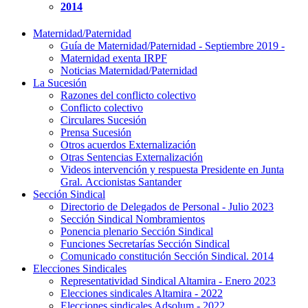
2014
Maternidad/Paternidad
Guía de Maternidad/Paternidad - Septiembre 2019 -
Maternidad exenta IRPF
Noticias Maternidad/Paternidad
La Sucesión
Razones del conflicto colectivo
Conflicto colectivo
Circulares Sucesión
Prensa Sucesión
Otros acuerdos Externalización
Otras Sentencias Externalización
Videos intervención y respuesta Presidente en Junta
Gral. Accionistas Santander
Sección Sindical
Directorio de Delegados de Personal - Julio 2023
Sección Sindical Nombramientos
Ponencia plenario Sección Sindical
Funciones Secretarías Sección Sindical
Comunicado constitución Sección Sindical. 2014
Elecciones Sindicales
Representatividad Sindical Altamira - Enero 2023
Elecciones sindicales Altamira - 2022
Elecciones sindicales Adsolum - 2022