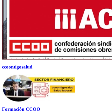
ccoontigosalud
Formación CCOO