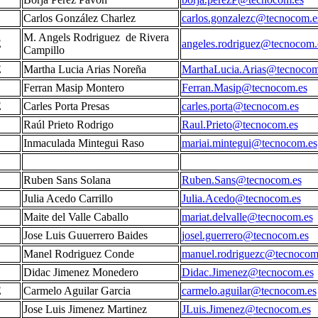
S
Carlos González Charlez
carlos.gonzalezc@tecnocom.e
M. Angels Rodriguez de Rivera
E
angeles.rodriguez@tecnocom.
Campillo
E
Martha Lucia Arias Noreña
MarthaLucia.Arias@tecnocom
S
Ferran Masip Montero
Ferran.Masip@tecnocom.es
E
Carles Porta Presas
carles.porta@tecnocom.es
S
Raúl Prieto Rodrigo
Raul.Prieto@tecnocom.es
S
Inmaculada Mintegui Raso
mariai.mintegui@tecnocom.es
S
Ruben Sans Solana
Ruben.Sans@tecnocom.es
S
Julia Acedo Carrillo
Julia.Acedo@tecnocom.es
S
Maite del Valle Caballo
mariat.delvalle@tecnocom.es
S
Jose Luis Guuerrero Baides
josel.guerrero@tecnocom.es
S
Manel Rodriguez Conde
manuel.rodriguezc@tecnocom
S
Didac Jimenez Monedero
Didac.Jimenez@tecnocom.es
E
Carmelo Aguilar Garcia
carmelo.aguilar@tecnocom.es
S
Jose Luis Jimenez Martinez
JLuis.Jimenez@tecnocom.es