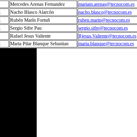
S
Mercedes Arenas Fernandez
mariam.arenas@tecnocom.es
E
Nacho Blasco Alarcón
nacho.blasco@tecnocom.es
E
Rubén Marín Fortuñ
ruben.marin@tecnocom.es
E
Sergio Sifre Pau
sergio.sifre@tecnocom.es
S
Rafael Jesus Valiente
Rjesus.Valiente@tecnocom.es
E
Maria Pilar Blanque Sebastian
maria.blanque@tecnocom.es