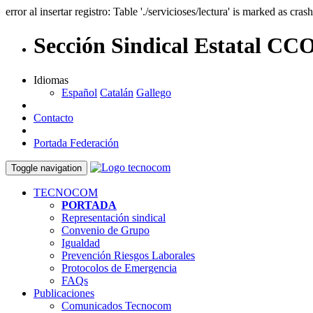
error al insertar registro: Table './servicioses/lectura' is marked as cras
Sección Sindical Estatal C
Idiomas
Español
Catalán
Gallego
Contacto
Portada Federación
Toggle navigation
TECNOCOM
PORTADA
Representación sindical
Convenio de Grupo
Igualdad
Prevención Riesgos Laborales
Protocolos de Emergencia
FAQs
Publicaciones
Comunicados Tecnocom