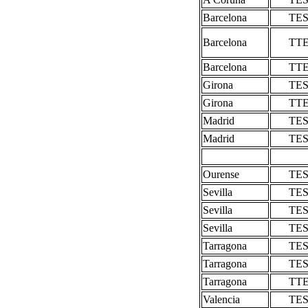
Barcelona
TE
Barcelona
TT
Barcelona
TT
Girona
TE
Girona
TT
Madrid
TE
Madrid
TE
Ourense
TE
Sevilla
TE
Sevilla
TE
Sevilla
TE
Tarragona
TE
Tarragona
TE
Tarragona
TT
Valencia
TE