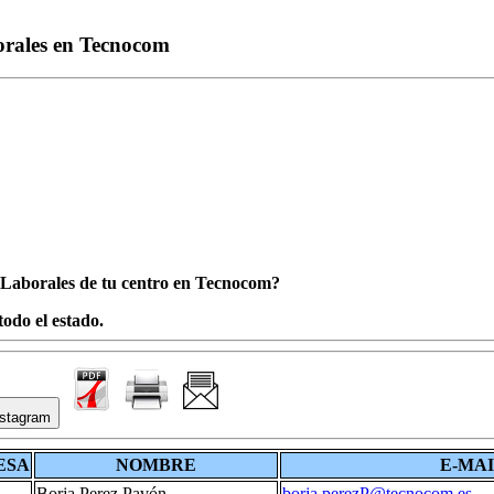
orales en Tecnocom
s Laborales de tu centro en Tecnocom?
odo el estado.
stagram
ESA
NOMBRE
E-MA
S
Borja Perez Pavón
borja.perezP@tecnocom.es