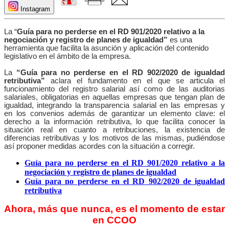
Instagram
La “
Guía para no perderse en el RD 901/2020 relativo a la
negociación y registro de planes de igualdad”
es una
herramienta que facilita la asunción y aplicación del contenido
legislativo en el ámbito de la empresa.
La
“Guía para no perderse en el RD 902/2020 de igualdad
retributiva”
aclara el fundamento en el que se articula el
funcionamiento del registro salarial así como de las auditorias
salariales, obligatorias en aquellas empresas que tengan plan de
igualdad, integrando la transparencia salarial en las empresas y
en los convenios además de garantizar un elemento clave: el
derecho a la información retributiva, lo que facilita conocer la
situación real en cuanto a retribuciones, la existencia de
diferencias retributivas y los motivos de las mismas, pudiéndose
así proponer medidas acordes con la situación a corregir.
Guía para no perderse en el RD 901/2020 relativo a la
negociación y registro de planes de igualdad
Guía para no perderse en el RD 902/2020 de igualdad
retributiva
Ahora, más que nunca, es el momento de estar
en CCOO