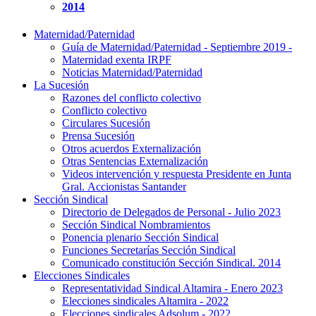
2014
Maternidad/Paternidad
Guía de Maternidad/Paternidad - Septiembre 2019 -
Maternidad exenta IRPF
Noticias Maternidad/Paternidad
La Sucesión
Razones del conflicto colectivo
Conflicto colectivo
Circulares Sucesión
Prensa Sucesión
Otros acuerdos Externalización
Otras Sentencias Externalización
Videos intervención y respuesta Presidente en Junta
Gral. Accionistas Santander
Sección Sindical
Directorio de Delegados de Personal - Julio 2023
Sección Sindical Nombramientos
Ponencia plenario Sección Sindical
Funciones Secretarías Sección Sindical
Comunicado constitución Sección Sindical. 2014
Elecciones Sindicales
Representatividad Sindical Altamira - Enero 2023
Elecciones sindicales Altamira - 2022
Elecciones sindicales Adsolum - 2022