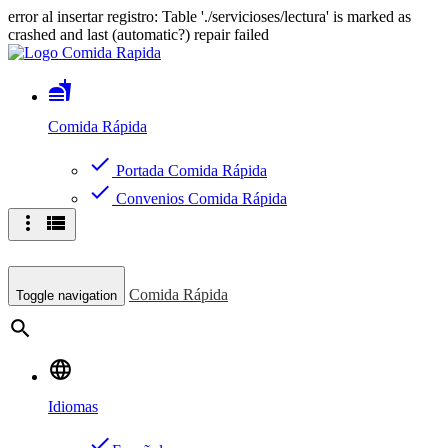
error al insertar registro: Table './servicioses/lectura' is marked as
crashed and last (automatic?) repair failed
fastfood
Comida Rápida
check
Portada Comida Rápida
check
Convenios Comida Rápida
more_vert
view_list
Comida Rápida
Toggle navigation
search
language
Idiomas
done